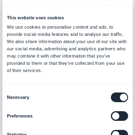
della tua app
This website uses cookies
Isabella Leland, Lunedì 3 Ottobre 2016
We use cookies to personalise content and ads, to
Novità su AppStore: con
Search Ads sarà più facile
provide social media features and to analyse our traffic.
trovare la tua app iOS sullo
We also share information about your use of our site with
store.
our social media, advertising and analytics partners who
may combine it with other information that you’ve
provided to them or that they’ve collected from your use
Isabella Leland, Lunedì 5 Settembre 2016
Quali cambiamenti in seguito
of their services.
alle nuove regole su App Store?
Consent
Necessary
Selection
Arianna Testi, Lunedì 1 Agosto 2016
Dietro le quinte! 3 cose che
probabilmente ancora non sai
Preferences
su GoodBarber.
Statistics