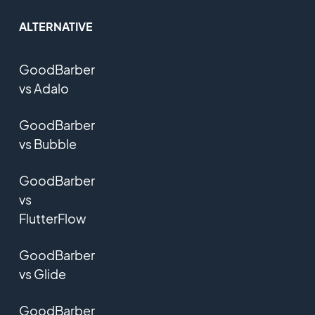
ALTERNATIVE
GoodBarber
vs Adalo
GoodBarber
vs Bubble
GoodBarber
vs
FlutterFlow
GoodBarber
vs Glide
GoodBarber