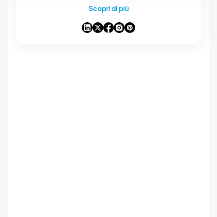
ayudarte a sacar el máximo partido a
Scopri di più
GoodBarber, análisis sobre las tendencias que
están transformando el mundo móvil y el no-
code, así como algunas reflexiones sobre el
impacto de la inteligencia artificial en nuestro
sector. Si algún artículo te inspira una
pregunta, una idea o una experiencia que
quieras compartir, conversemos en los
comentarios.