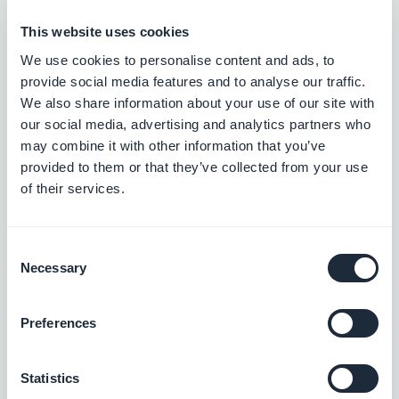
Migliorando giorno per giorno
This website uses cookies
We use cookies to personalise content and ads, to
Questa fase di miglioramenti al back office, subito
provide social media features and to analyse our traffic.
We also share information about your use of our site with
dopo il lancio di GoodBarber 4.0, è stata un passo
our social media, advertising and analytics partners who
dovuto per assicurare agli utenti un miglior
may combine it with other information that you’ve
adattamento alla nuova versione. Grazie a tutte
provided to them or that they’ve collected from your use
of their services.
queste scoperte abbiamo potuto realizzare le
correzioni necessarie per rispondere nel modo più
Consent
semplice possibile alla domanda: come creo la
Necessary
Selection
mia app con GoodBarber 4.0?
Preferences
Sappiamo bene che i nostri utenti sono impazienti
di migrare le loro app da V3 a V4. Chiediamo per
Statistics
questo un po' più di pazienza, in modo da prepare