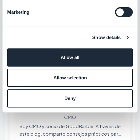
al meglio questo importante
passaggio
.
Marketing
Show details
#Aggiornamento
#Back Office
#Funzionalità
#GoodBarber
Allow all
Allow selection
Deny
INFORMAZIONI SULL'AUTORE
Jerome Granados
CMO
Soy CMO y socio de GoodBarber. A través de
este blog, comparto consejos prácticos para