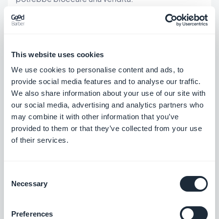
Inoltre, le notifiche push possono essere utilizzate
per comunicare eventi diversi dai coupon. Il tuo
This website uses cookies
cliente può usarle, per esempio, per comunicare
We use cookies to personalise content and ads, to
dei cambiamenti di programma, la creazione di
provide social media features and to analyse our traffic.
una nuova collezione o un cambio di indirizzo o di
We also share information about your use of our site with
our social media, advertising and analytics partners who
concetto. Solo le app possono offrire questa
may combine it with other information that you’ve
vicinanza all'utente finale perché è il modo migliore
provided to them or that they’ve collected from your use
per contattarlo sul suo strumento preferito: il suo
of their services.
smartphone.
Consent
Necessary
Selection
-
Click and collect (+ pagamento offline)
Preferences
Una cosa che dà ai rivenditori fisici un vantaggio