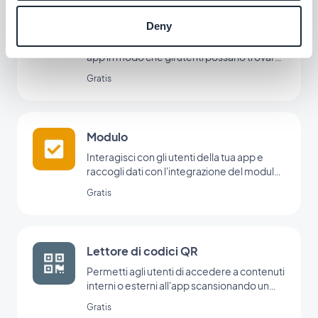
Ricerca
Deny
Integra un motore di ricerca interno alla tua
app in modo che gli utenti possano trovare i
tuoi contenuti in un batter d'occhio con
Gratis
l'estensione Ricerca di GoodBarber.
Modulo
Interagisci con gli utenti della tua app e
raccogli dati con l'integrazione del modulo
di GoodBarber.
Gratis
Lettore di codici QR
Permetti agli utenti di accedere a contenuti
interni o esterni all'app scansionando un
codice QR con il lettore di GoodBarber.
Gratis