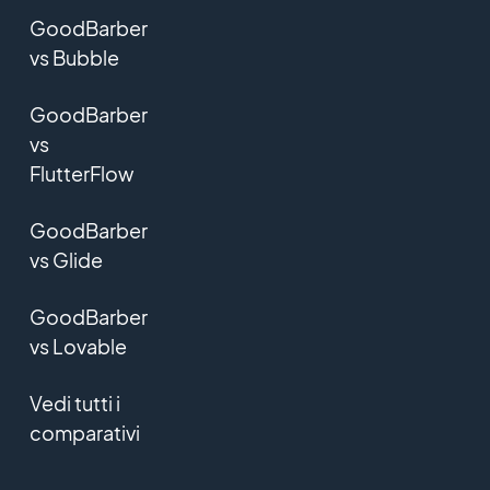
GoodBarber
vs Bubble
GoodBarber
vs
FlutterFlow
GoodBarber
vs Glide
GoodBarber
vs Lovable
Vedi tutti i
comparativi