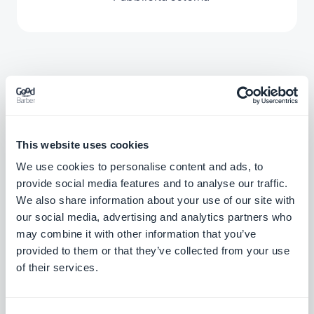
Estensioni associate
This website uses cookies
We use cookies to personalise content and ads, to
provide social media features and to analyse our traffic.
Ricerca per eCommerce
We also share information about your use of our site with
our social media, advertising and analytics partners who
Integra un motore di ricerca interno alla tua
app in modo che gli utenti possano trovare i
may combine it with other information that you’ve
tuoi prodotti in un batter d'occhio con
provided to them or that they’ve collected from your use
Gratis
l'estensione Ricerca di GoodBarber.
of their services.
Modulo di Contatto