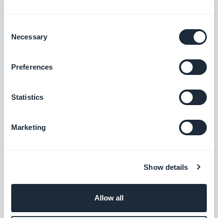
Contenuti generati dagli utenti integrati
nella tua app. Interagisci con il tuo pubblico,
grazie alla sezione Invio di GoodBarber
Consent
Gratis
Necessary
Selection
Ricerca
Preferences
Integra un motore di ricerca interno alla tua
app in modo che gli utenti possano trovare i
Statistics
tuoi contenuti in un batter d'occhio con
Gratis
l'estensione Ricerca di GoodBarber.
Marketing
Modulo
Interagisci con gli utenti della tua app e
Show details
raccogli dati con l'integrazione del modulo
di GoodBarber.
Gratis
Allow all