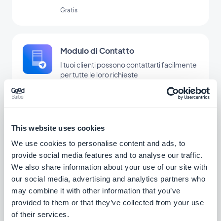
tuoi prodotti in un batter d'occhio con
Gratis
l'estensione Ricerca di GoodBarber.
Modulo di Contatto
I tuoi clienti possono contattarti facilmente
per tutte le loro richieste
Gratis
This website uses cookies
Feed RSS: Eventi
We use cookies to personalise content and ads, to
Condividi il tuo calendario su piattaforme
esterne alla tua app e fai crescere il tuo
provide social media features and to analyse our traffic.
pubblico.
We also share information about your use of our site with
Gratis
our social media, advertising and analytics partners who
may combine it with other information that you’ve
provided to them or that they’ve collected from your use
Sezione di invio
of their services.