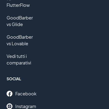
FlutterFlow
GoodBarber
vs Glide
GoodBarber
vs Lovable
Vedi tutti i
comparativi
SOCIAL
Facebook
Instagram