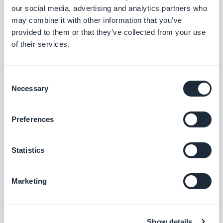
our social media, advertising and analytics partners who
Personalizzate gli URL delle vostre
may combine it with other information that you’ve
applicazioni per migliorare i riferimenti
naturali, rendere i link più leggibili e
provided to them or that they’ve collected from your use
Gratis
facilitarne la condivisione.
of their services.
Guida interattiva all'app
Consent
Necessary
Selection
Crea un tutorial integrato che guidi gli utenti
al primo utilizzo della tua applicazione.
$5/mese
Preferences
Statistics
Modalità Offline
I contenuti della vostra app sono disponibili
Marketing
anche senza connessione internet
Gratis
Show details