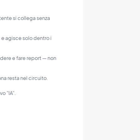
tente si collega senza
e agisce solo dentro i
dere e fare report — non
a resta nel circuito.
o "IA".