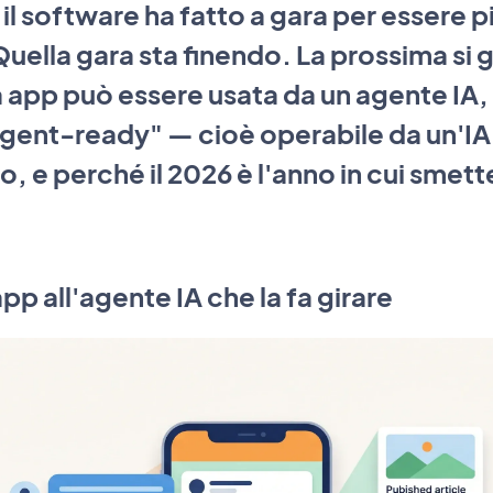
 il software ha fatto a gara per essere p
uella gara sta finendo. La prossima si g
app può essere usata da un agente IA, 
agent-ready" — cioè operabile da un'IA
, e perché il 2026 è l'anno in cui smett
app all'agente IA che la fa girare