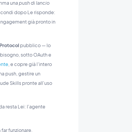
amma una push di lancio
condi dopo Le risponde:
e-engagement già pronto in
Protocol
pubblico — lo
 bisogno, sotto OAuth e
ente
, e copre già l'intero
una push, gestire un
ude Skills pronte all'uso
da resta Lei: l'agente
 far funzionare.