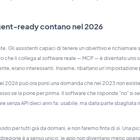
gent-ready contano nel 2026
te. Gli assistenti capaci di tenere un obiettivo e richiamare 
o che li collega al software reale — MCP — è diventato uno sta
nte, erano interessanti. Insieme, ribaltano un'impostazione 
nel 2026 può ora porsi una domanda che nel 2023 non esist
sso se la pone per prima. Il software che risponde "no" si se
e senza API dieci anni fa: usabile, ma dalla parte sbagliata 
odo per tutti già da domani, e non faremo finta di sì. Una pic
direzione è a senso unico: le app non diventano
meno
operab