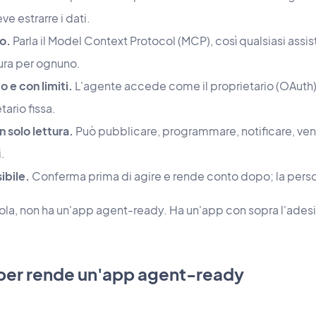
e estrarre i dati.
o.
Parla il Model Context Protocol (MCP), così qualsiasi assis
ura per ognuno.
 e con limiti.
L'agente accede come il proprietario (OAuth) 
tario fissa.
n solo lettura.
Può pubblicare, programmare, notificare, ven
.
ibile.
Conferma prima di agire e rende conto dopo; la person
la, non ha un'app agent-ready. Ha un'app con sopra l'adesiv
r rende un'app agent-ready