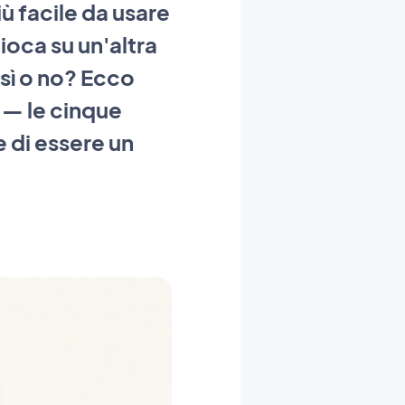
iù facile da usare
ioca su un'altra
sì o no? Ecco
 — le cinque
e di essere un