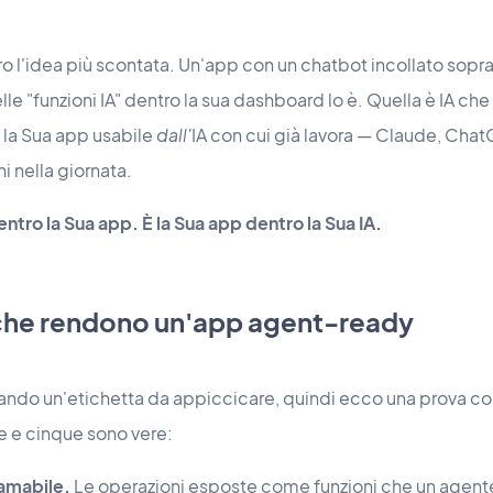
ro l'idea più scontata. Un'app con un chatbot incollato sopr
"funzioni IA" dentro la sua dashboard lo è. Quella è IA che
 la Sua app usabile
dall'
IA con cui già lavora — Claude, Chat
 nella giornata.
ntro la Sua app. È la Sua app dentro la Sua IA.
che rendono un'app agent-ready
ando un'etichetta da appiccicare, quindi ecco una prova c
e e cinque sono vere:
iamabile.
Le operazioni esposte come funzioni che un agent