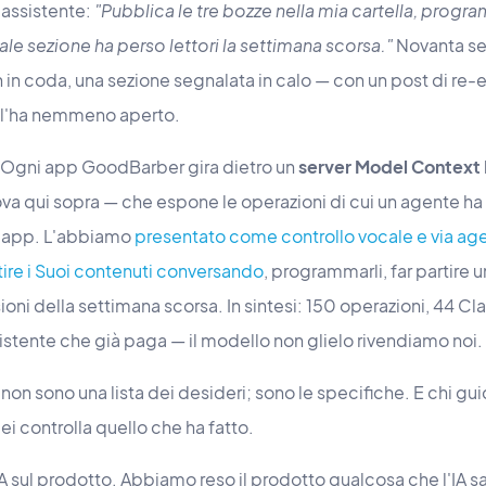
 assistente:
"Pubblica le tre bozze nella mia cartella, progr
le sezione ha perso lettori la settimana scorsa."
Novanta se
push in coda, una sezione segnalata in calo — con un post di r
n l'ha nemmeno aperto.
a. Ogni app GoodBarber gira dietro un
server Model Context 
va qui sopra — che espone le operazioni di cui un agente ha
la app. L'abbiamo
presentato come controllo vocale e via ag
ire i Suoi contenuti conversando
, programmarli, far partire 
oni della settimana scorsa. In sintesi: 150 operazioni, 44 Cla
sistente che già paga — il modello non glielo rivendiamo noi.
i non sono una lista dei desideri; sono le specifiche. E chi gui
Lei controlla quello che ha fatto.
A sul prodotto. Abbiamo reso il prodotto qualcosa che l'IA sa