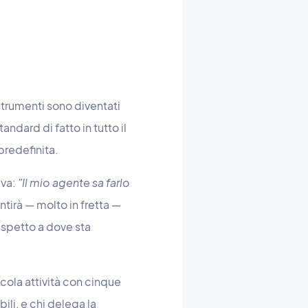
strumenti sono diventati
ndard di fatto in tutto il
predefinita.
eva:
"Il mio agente sa farlo
ntirà — molto in fretta —
rispetto a dove sta
cola attività con cinque
ili, e chi delega la