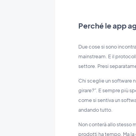
Perché le app a
Due cose si sono incontra
mainstream. E il protocoll
settore. Presi separatame
Chi sceglie un software 
girare?"
. E sempre più spe
come si sentiva un softwar
andando tutto.
Non conterà allo stesso m
prodotti ha tempo. Ma la 