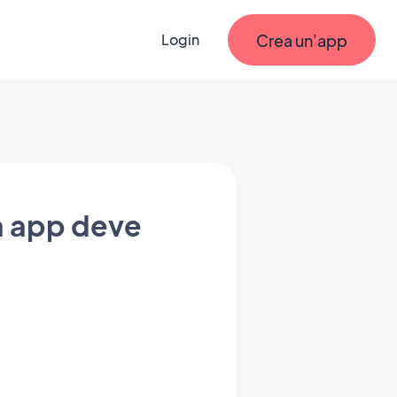
Crea un'app
Login
a app deve