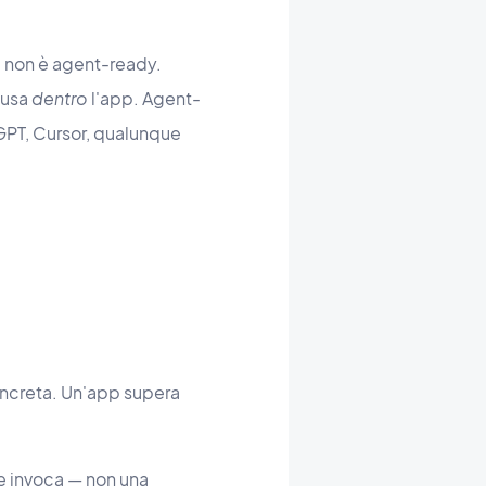
a non è agent-ready.
 usa
dentro
l'app. Agent-
GPT, Cursor, qualunque
oncreta. Un'app supera
e invoca — non una