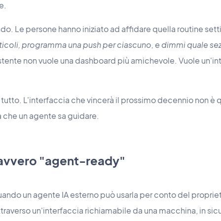
e.
o. Le persone hanno iniziato ad affidare quella routine sett
rticoli, programma una push per ciascuno, e dimmi quale sezi
stente non vuole una dashboard più amichevole. Vuole un'in
 tutto. L'interfaccia che vincerà il prossimo decennio non è 
la che un agente sa guidare.
davvero "agent-ready"
ando un agente IA esterno può usarla per conto del proprieta
traverso un'interfaccia richiamabile da una macchina, in sicur