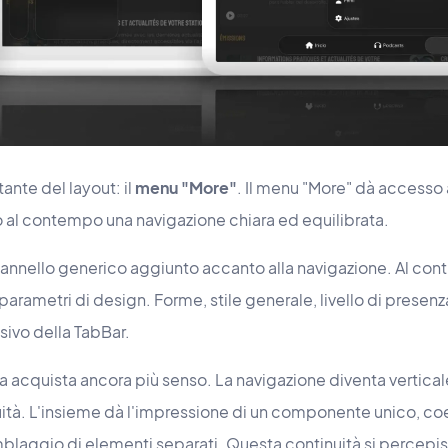
ante del layout: il
menu "More"
. Il menu "More" dà accesso al
o al contempo una navigazione chiara ed equilibrata.
annello generico aggiunto accanto alla navigazione. Al contrar
 parametri di design. Forme, stile generale, livello di presen
sivo della TabBar.
 acquista ancora più senso. La navigazione diventa verticale
uità. L'insieme dà l'impressione di un componente unico, co
blaggio di elementi separati. Questa continuità si percepis