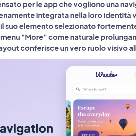
nsato per le app che vogliono una navig
enamente integrata nella loro identità v
 il suo elemento selezionato fortement
uo menu "More" come naturale prolunga
ayout conferisce un vero ruolo visivo a