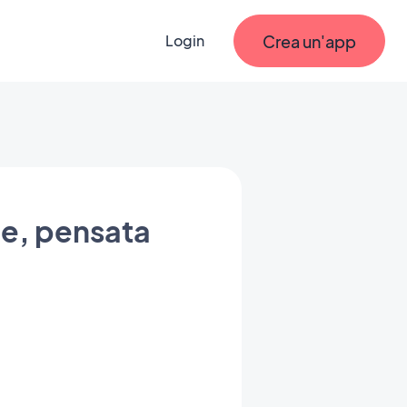
Crea un'app
Login
te, pensata