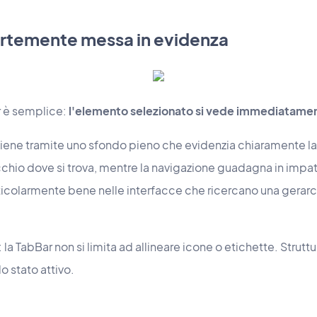
ortemente messa in evidenza
ar è semplice:
l'elemento selezionato si vede immediatame
iene tramite uno sfondo pieno che evidenzia chiaramente la
cchio dove si trova, mentre la navigazione guadagna in impat
ticolarmente bene nelle interfacce che ricercano una gerarc
o: la TabBar non si limita ad allineare icone o etichette. Struttu
o stato attivo.