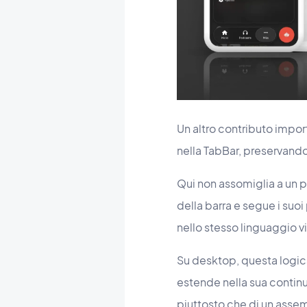
Un altro contributo import
nella TabBar, preservand
Qui non assomiglia a un p
della barra e segue i suoi
nello stesso linguaggio vi
Su desktop, questa logica
estende nella sua contin
piuttosto che di un assem