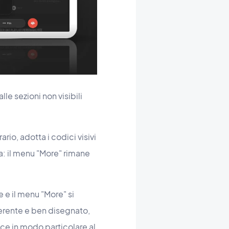
le sezioni non visibili
io, adotta i codici visivi
za: il menu "More" rimane
 e il menu "More" si
erente e ben disegnato,
ce in modo particolare al