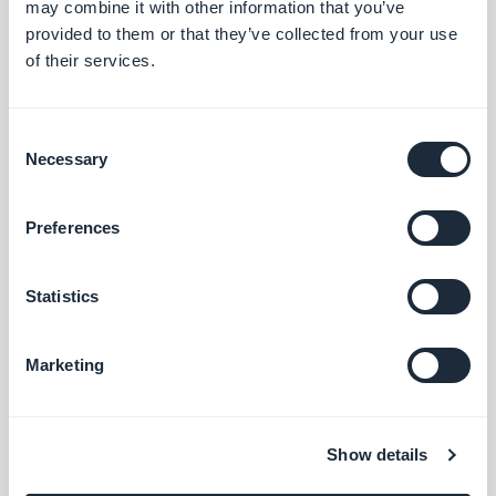
may combine it with other information that you’ve
provided to them or that they’ve collected from your use
Sezione Contatti
of their services.
Risolto un problema che causava la
mancata centratura delle icone.
iOS
Consent
Necessary
Selection
Sezione Clicca su
Preferences
Risolto un problema che causava il non
funzionamento della sezione.
iOS
Statistics
Marketing
Autenticazione add-on
Risolto un problema che causava la
mancata visualizzazione della seconda
Show details
schermata del processo di