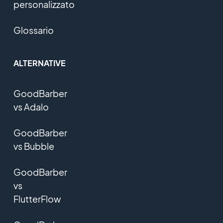
personalizzato
Glossario
ALTERNATIVE
GoodBarber
vs Adalo
GoodBarber
vs Bubble
GoodBarber
vs
FlutterFlow