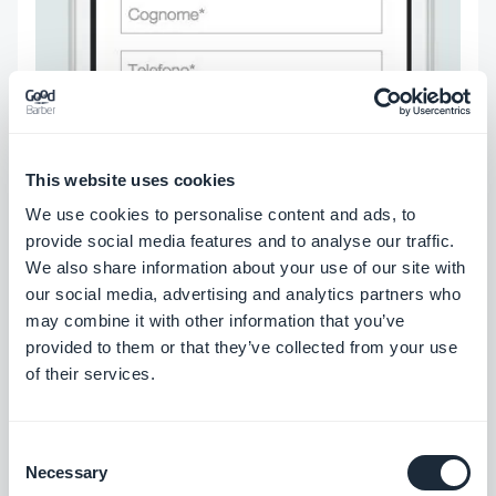
This website uses cookies
Una volta che avrai completato il tuo modulo,
We use cookies to personalise content and ads, to
potrai modificarne il design.
provide social media features and to analyse our traffic.
We also share information about your use of our site with
I passi per la personalizzazione del design sono gli
our social media, advertising and analytics partners who
stesso che per le altre sezioni dell'app.
may combine it with other information that you’ve
provided to them or that they’ve collected from your use
of their services.
Utilizza l'anteprima per controllarne il risultato e
quando tutto sarà perfetto potrai pubblicare il
modulo.
Consent
Necessary
Selection