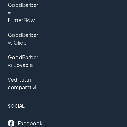
GoodBarber
vs
FlutterFlow
GoodBarber
vs Glide
GoodBarber
vs Lovable
Vedi tutti i
comparativi
SOCIAL
Facebook