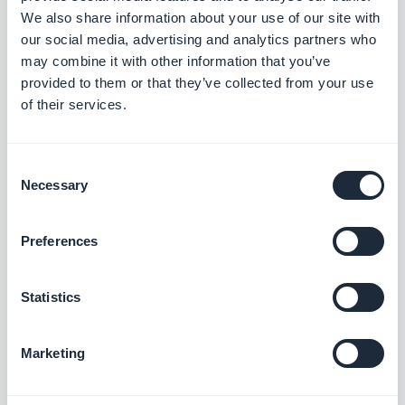
We also share information about your use of our site with
our social media, advertising and analytics partners who
may combine it with other information that you’ve
provided to them or that they’ve collected from your use
of their services.
INFORMAZIONI SULL'AUTORE
Jerome Granados
CMO
Consent
Necessary
Selection
Soy CMO y socio de GoodBarber. A través de
este blog, comparto consejos prácticos para
ayudarte a sacar el máximo partido a
Preferences
Scopri di più
GoodBarber, análisis sobre las tendencias que
están transformando el mundo móvil y el no-
Statistics
code, así como algunas reflexiones sobre el
impacto de la inteligencia artificial en nuestro
sector. Si algún artículo te inspira una
Marketing
pregunta, una idea o una experiencia que
quieras compartir, conversemos en los