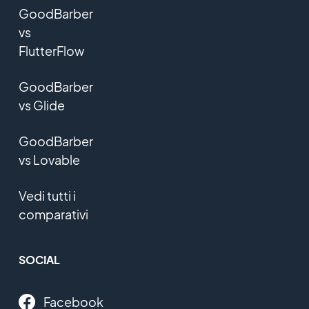
GoodBarber
vs
FlutterFlow
GoodBarber
vs Glide
GoodBarber
vs Lovable
Vedi tutti i
comparativi
SOCIAL
Facebook