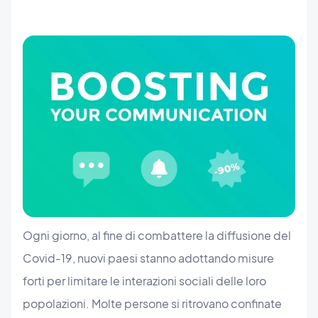
Ogni giorno, al fine di combattere la diffusione del
Covid-19, nuovi paesi stanno adottando misure
forti per limitare le interazioni sociali delle loro
popolazioni. Molte persone si ritrovano confinate