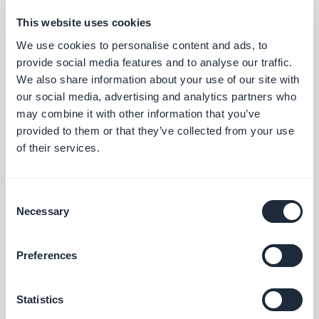
Creando un senso di urgenza, trasforma l'attesa in
This website uses cookies
azione, aggiungendo una nuova dimensione alla
We use cookies to personalise content and ads, to
vostra strategia di marketing. Ogni secondo è
provide social media features and to analyse our traffic.
importante e ogni momento diventa
We also share information about your use of our site with
un'opportunità per rafforzare il legame con il
our social media, advertising and analytics partners who
may combine it with other information that you’ve
pubblico.
provided to them or that they’ve collected from your use
of their services.
Consent
Necessary
Selection
INFORMAZIONI SULL'AUTORE
Muriel Santoni
Preferences
Marketing Manager
Storytelling & GEO in GoodBarber. Do forma
alla voce del brand e alla sua visibilità: le storie
Statistics
che raccontiamo, le parole che scegliamo e —