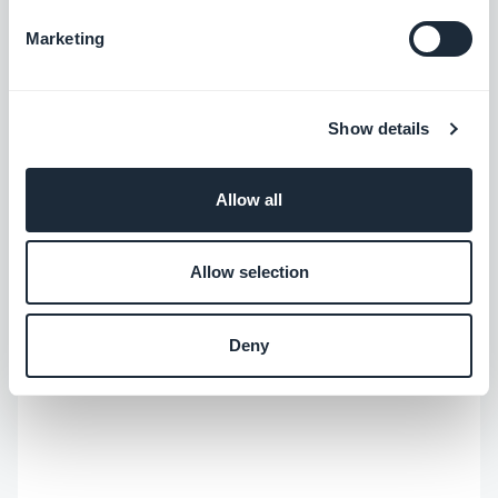
Scopri di più
sempre di più — il modo in cui emergono nelle
Marketing
risposte delle IA. Storyteller nell'anima, passo le
giornate a rendere il nostro app builder no-
code facile da trovare e impossibile da
dimenticare.
Show details
Allow all
Allow selection
Deny