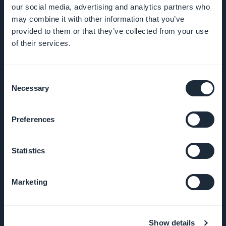
our social media, advertising and analytics partners who
may combine it with other information that you’ve
provided to them or that they’ve collected from your use
AZIENDA
of their services.
Chi siamo
Consent
Necessary
Selection
Supporto
eccezionale
Preferences
DNA
GoodBarber
Statistics
Startup
Marketing
Studio
Opportunità
Show details
di lavoro