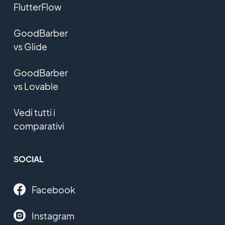
FlutterFlow
GoodBarber
vs Glide
GoodBarber
vs Lovable
Vedi tutti i
comparativi
SOCIAL
Facebook
Instagram