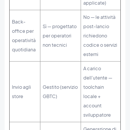
applicate)
No — le attività
Back-
Sì — progettato
post-lancio
office per
per operatori
richiedono
operatività
non tecnici
codice o servizi
quotidiana
esterni
A carico
dell'utente —
Invio agli
Gestito (servizio
toolchain
store
GBTC)
locale +
account
sviluppatore
Generazione di