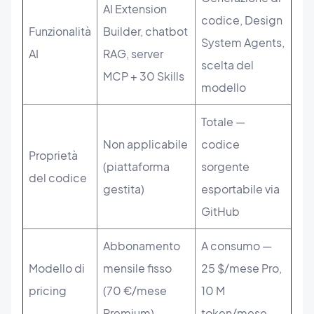
AI Extension
codice, Design
Funzionalità
Builder, chatbot
System Agents,
AI
RAG, server
scelta del
MCP + 30 Skills
modello
Totale —
Non applicabile
codice
Proprietà
(piattaforma
sorgente
del codice
gestita)
esportabile via
GitHub
Abbonamento
A consumo —
Modello di
mensile fisso
25 $/mese Pro,
pricing
(70 €/mese
10 M
Premium)
token/mese