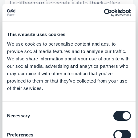
La differenza più concreta è stato il back-office.
Non solo che esista, ma cosa copre. Inviare una
notifica push a tutti gli utenti che hanno visitato la
sezione Parigi questa settimana richiede tre minuti
This website uses cookies
nel back-office di GoodBarber. In un'app generata
We use cookies to personalise content and ads, to
provide social media features and to analyse our traffic.
da Bolt, la stessa operazione richiede una
We also share information about your use of our site with
configurazione in Progressier, una logica di
our social media, advertising and analytics partners who
segmentazione da costruire da qualche parte e un
may combine it with other information that you’ve
provided to them or that they’ve collected from your use
invio che avviene in un pannello esterno.
of their services.
L'output nativo ha fatto una differenza visibile nel
processo di invio agli store. Le app di GoodBarber
Consent
compilano in Swift e Kotlin nativi. Quando abbiamo
Necessary
Selection
inviato AURORA tramite il servizio GBTC, il team ha
Preferences
gestito l'intero processo di revisione Apple,