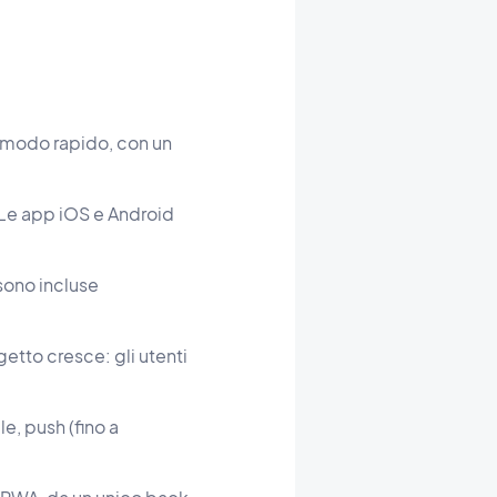
n modo rapido, con un
 Le app iOS e Android
sono incluse
etto cresce: gli utenti
, push (fino a