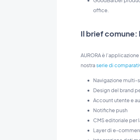
GoodBarber produce 
office.
Il brief comune
AURORA è l'applicazione fi
nostra
serie di comparati
Navigazione multi-se
Design del brand per
Account utente e a
Notifiche push
CMS editoriale per 
Layer di e-commerc