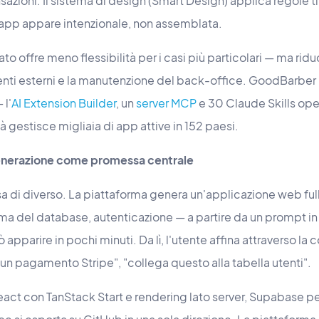
sazioni. Il sistema di design (Smart Design) applica regole 
l'app appare intenzionale, non assemblata.
o offre meno flessibilità per i casi più particolari — ma ridu
menti esterni e la manutenzione del back-office. GoodBarber
 l'
AI Extension Builder
, un
server MCP
e 30 Claude Skills op
 gestisce migliaia di app attive in 152 paesi.
 generazione come promessa centrale
a di diverso. La piattaforma genera un'applicazione web fu
a del database, autenticazione — a partire da un prompt in 
apparire in pochi minuti. Da lì, l'utente affina attraverso la 
 un pagamento Stripe", "collega questo alla tabella utenti".
act con TanStack Start e rendering lato server, Supabase pe