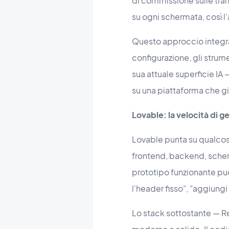
di commissione sulle tran
su ogni schermata, così 
Questo approccio integrat
configurazione, gli stru
sua attuale superficie IA —
su una piattaforma che già
Lovable: la velocità di
Lovable punta su qualcos
frontend, backend, schem
prototipo funzionante può 
l'header fisso", "aggiungi
Lo stack sottostante — Re