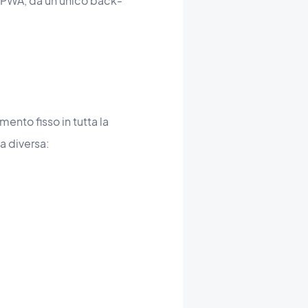
a PWA, da un unico back-
mento fisso in tutta la
ma diversa: