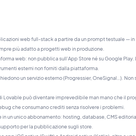
icazioni web full-stack a partire da un prompt testuale — i
empre più adatto a progetti web in produzione.
aforma web: non pubblica sull'App Store né su Google Play.
rumenti esterni non forniti dalla piattaforma.
chiedono un servizio esterno (Progressier, OneSignal…). Non 
 di Lovable può diventare imprevedibile man mano che il prog
debug che consumano crediti senza risolvere i problemi.
in un unico abbonamento: hosting, database, CMS editoriale
porto per la pubblicazione sugli store.