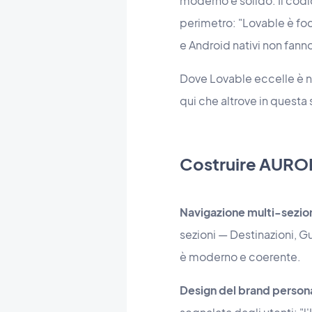
moderno e solido. Il codi
perimetro: "Lovable è foc
e Android nativi non fann
Dove Lovable eccelle è ne
qui che altrove in questa 
Costruire AURO
Navigazione multi-sezion
sezioni — Destinazioni, Gui
è moderno e coerente.
Design del brand persona