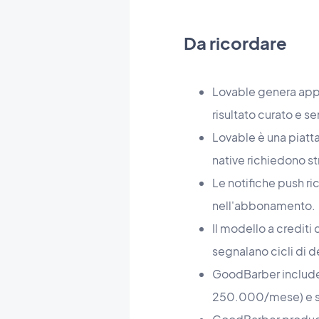
Da ricordare
Lovable genera appl
risultato curato e s
Lovable è una piatt
native richiedono st
Le notifiche push ri
nell'abbonamento.
Il modello a crediti
segnalano cicli di 
GoodBarber include 
250.000/mese) e sup