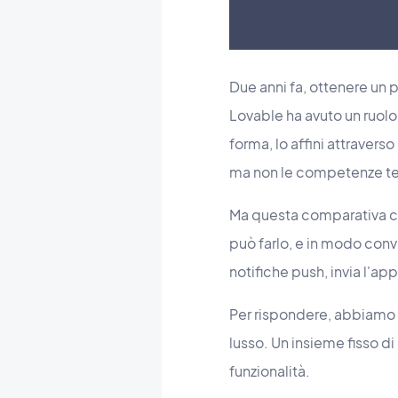
Due anni fa, ottenere un 
Lovable ha avuto un ruol
forma, lo affini attraver
ma non le competenze tec
Ma questa comparativa c
può farlo, e in modo conv
notifiche push, invia l'a
Per rispondere, abbiamo 
lusso. Un insieme fisso di
funzionalità.