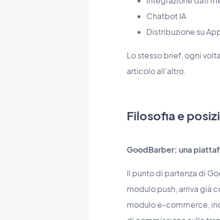
Integrazione dati m
Chatbot IA
Distribuzione su Ap
Lo stesso brief, ogni vo
articolo all'altro.
Filosofia e pos
GoodBarber: una piattafo
Il punto di partenza di G
modulo push, arriva già c
modulo e-commerce, incl