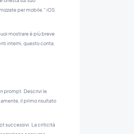
 è onesta sul suo
imizzate per mobile." iOS
puoi mostrare è più breve
nti interni, questo conta.
un prompt. Descrivi le
icamente, il primo risultato
t successivi. La criticità