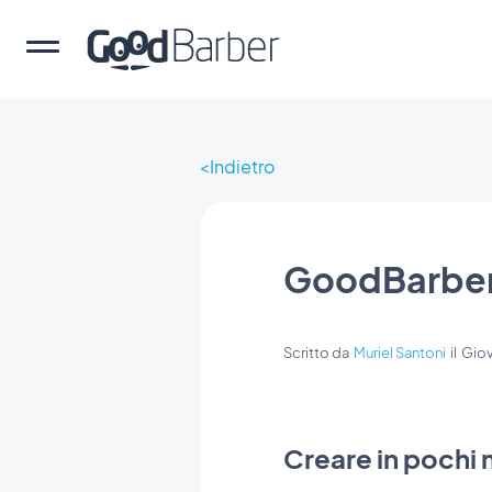
Indietro
GoodBarber
Scritto da
Muriel Santoni
il
Giov
Creare in pochi m