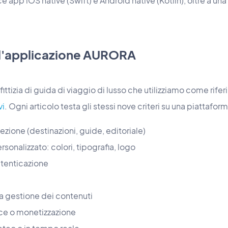
app iOS native (Swift) e Android native (Kotlin), oltre a un
: l'applicazione AURORA
ttizia di guida di viaggio di lusso che utilizziamo come riferi
vi
. Ogni articolo testa gli stessi nove criteri su una piattafor
zione (destinazioni, guide, editoriale)
sonalizzato: colori, tipografia, logo
utenticazione
la gestione dei contenuti
e o monetizzazione