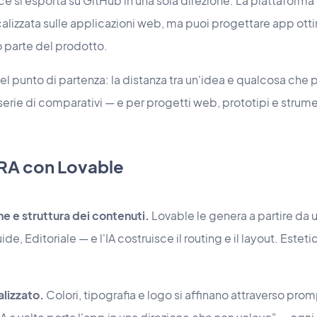
ce si esporta su GitHub in una sola direzione. La piattaforma
alizzata sulle applicazioni web, ma puoi progettare app ott
o parte del prodotto.
l punto di partenza: la distanza tra un'idea e qualcosa che 
serie di comparativi — e per progetti web, prototipi e strume
RA con Lovable
e e struttura dei contenuti.
Lovable le genera a partire da 
de, Editoriale — e l'IA costruisce il routing e il layout. Estet
lizzato.
Colori, tipografia e logo si affinano attraverso promp