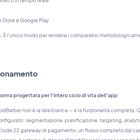
eteo o in tempo reale
p Store e Google Play
lta. È l'unico modo per rendere i comparativi metodologicam
izionamento
rma progettata per l'intero ciclo di vita dell'app
oodBarber non è la tela bianca — è la funzionalità completa
onfigurato: segmentazione, pianificazione, targeting, analy
ude 22 gateway di pagamento, un flusso completo dal car