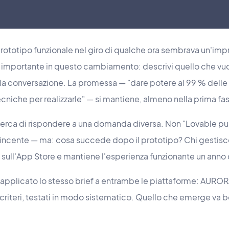
prototipo funzionale nel giro di qualche ora sembrava un'imp
o importante in questo cambiamento: descrivi quello che vuo
so la conversazione. La promessa — "dare potere al 99 % del
niche per realizzarle" — si mantiene, almeno nella prima fa
erca di rispondere a una domanda diversa. Non "Lovable p
incente — ma: cosa succede dopo il prototipo? Chi gestisce i
pp sull'App Store e mantiene l'esperienza funzionante un ann
applicato lo stesso brief a entrambe le piattaforme: AURORA
 criteri, testati in modo sistematico. Quello che emerge va be