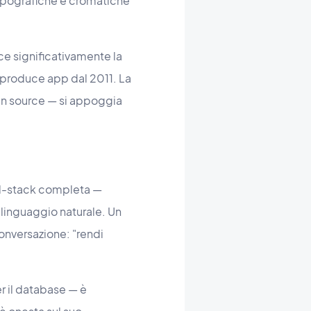
tipografiche e cromatiche
ce significativamente la
 produce app dal 2011. La
en source — si appoggia
ll-stack completa —
linguaggio naturale. Un
conversazione: "rendi
r il database — è