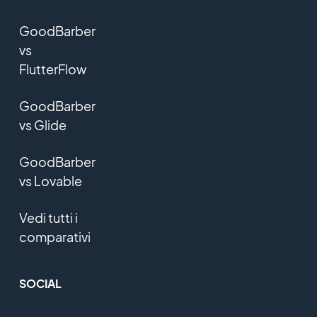
GoodBarber
vs
FlutterFlow
GoodBarber
vs Glide
GoodBarber
vs Lovable
Vedi tutti i
comparativi
SOCIAL