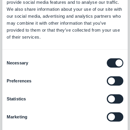
provide social media features and to analyse our traffic.
un contesto di marketing. Ma il potenziale di questi
We also share information about your use of our site with
our social media, advertising and analytics partners who
messaggi non finisce qui.
may combine it with other information that you’ve
provided to them or that they’ve collected from your use
of their services.
Ottime Push - Per tutti quanti
Anche se la vostra non è un app relativa ad un
Consent
Necessary
business, dovreste lo stesso considerare le
Selection
potenzialità delle notifiche push.
Preferences
Per quali tipi di informazioni le notifiche push sono il
miglior canale di comunicazione?
Statistics
Forse non per inviare informazioni relative ad
indirizzi o numeri utili, ma di certo per parlare
Marketing
dell'ultimo video caricato sul vostro canale
youtube.