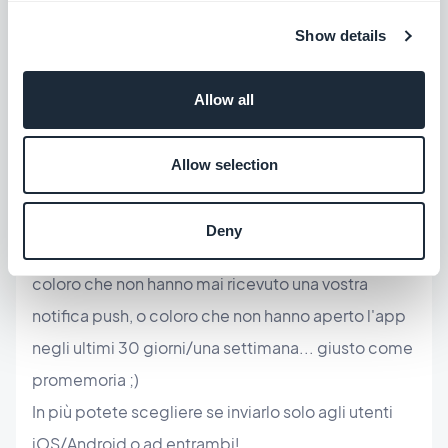
Ponetevi la domanda : "Su cosa il mio pubblico
Show details
vuole essere informato, ma non vuole riceverlo
come spam nella sua casella di posta?".
Allow all
In questo caso potreste trovare interessante la
Allow selection
feature di GoodBarber che permette di inviare un
messaggio solo a determinati gruppi di utenti,
Deny
scelti in base al loro utilizzo dell'app. Per esempio a
coloro che non hanno mai ricevuto una vostra
notifica push, o coloro che non hanno aperto l'app
negli ultimi 30 giorni/una settimana... giusto come
promemoria ;)
In più potete scegliere se inviarlo solo agli utenti
iOS/Android o ad entrambi!