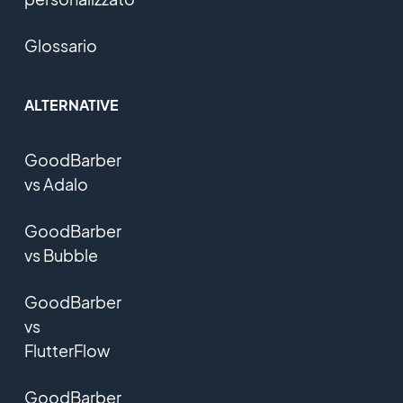
Glossario
ALTERNATIVE
GoodBarber
vs Adalo
GoodBarber
vs Bubble
GoodBarber
vs
FlutterFlow
GoodBarber