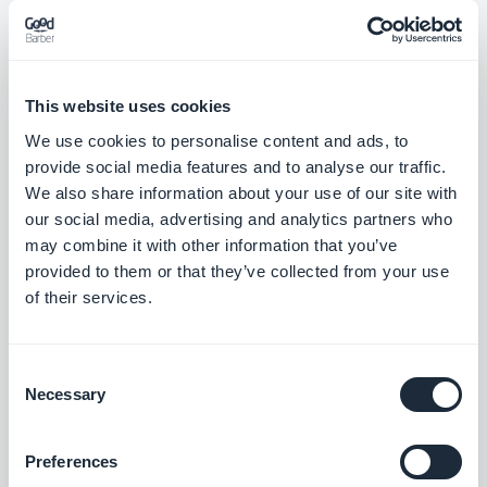
aziendali
Se hai giá un business e un database dei tuoi
This website uses cookies
clienti, potresti ad esempio far loro sapere che hai
We use cookies to personalise content and ads, to
una nuova applicazione. L’utilizzo di strumenti
provide social media features and to analyse our traffic.
come l’e-mail marketing o la tua newsletter
We also share information about your use of our site with
aziendale é una strategia a buon mercato può darti
our social media, advertising and analytics partners who
may combine it with other information that you’ve
dei feedback molto interessanti.
provided to them or that they’ve collected from your use
of their services.
9. Quando l'offline incontra
l'online
Consent
Necessary
Selection
Tutti coloro che hanno a disposizione uno spazio
fisico dove poter incontrare i loro potenziali
Preferences