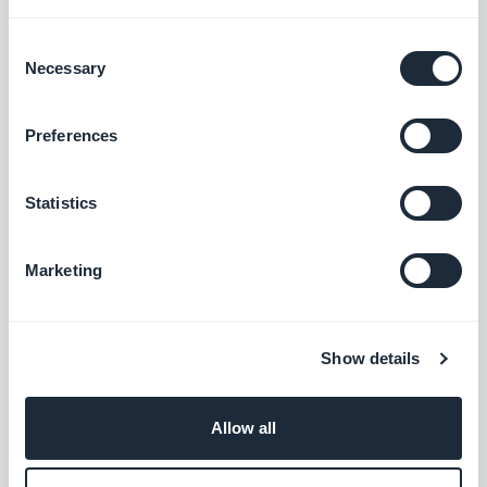
Nei widget Articoli che utilizzano il template
Consent
Necessary
Immersive Story, è stato corretto un problema
Selection
che impediva l'apertura della pagina di
Preferences
dettaglio toccando il contenuto.
iOS
Nei widget Video, è stato corretto un
Statistics
problema che faceva rimanere visibile l'icona
di riproduzione quando non era presente
Marketing
alcuna miniatura.
Android
Sezione Articoli
Show details
Nei widget Articoli che utilizzano il template
Enriched, è stato corretto un problema che
Allow all
impediva la corretta visualizzazione dello