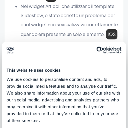
Nei widget Articoli che utilizzano il template
Slideshow, è stato corretto un problema per
cui il widget non si visualizzava correttamente
quando era presente un solo elemento.
iOS
Nei widget Articoli che utilizzano il template
Visual Cards, è stato corretto un problema
che faceva apparire le immagini sfocate.
This website uses cookies
iOS
We use cookies to personalise content and ads, to
Nei widget Articoli che utilizzano il template
provide social media features and to analyse our traffic.
Une Story, è stato corretto un problema che
We also share information about your use of our site with
poteva causare l'interruzione dello
our social media, advertising and analytics partners who
may combine it with other information that you’ve
scorrimento automatico dopo aver fatto
provided to them or that they’ve collected from your use
swipe verso l'elemento precedente o
of their services.
successivo.
iOS