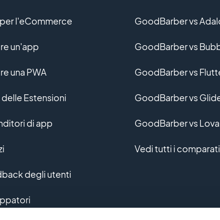
per l'eCommerce
GoodBarber vs Adal
re un'app
GoodBarber vs Bubb
re una PWA
GoodBarber vs Flutt
 delle Estensioni
GoodBarber vs Glid
nditori di app
GoodBarber vs Lova
zi
Vedi tutti i comparati
back degli utenti
uppatori