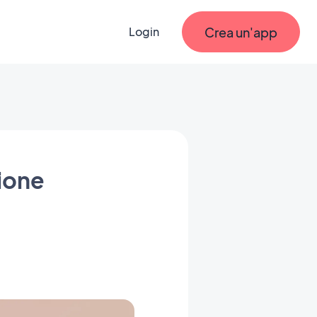
Crea un'app
Login
ione