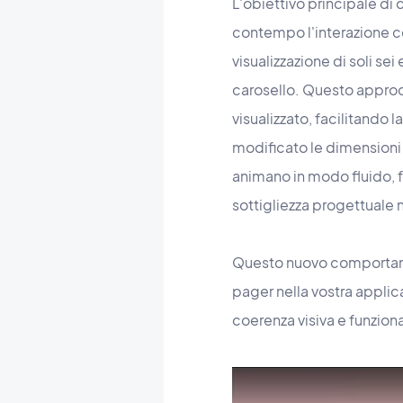
L'obiettivo principale di 
contempo l'interazione 
visualizzazione di soli s
carosello. Questo approcc
visualizzato, facilitando
modificato le dimensioni e
animano in modo fluido, 
sottigliezza progettuale n
Questo nuovo comportamento
pager nella vostra applic
coerenza visiva e funziona