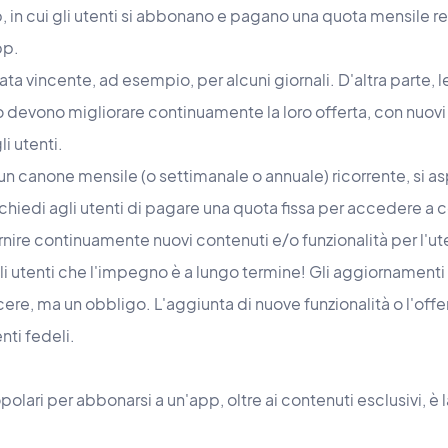
, in cui gli utenti si abbonano e pagano una quota mensile 
app.
lata vincente, ad esempio, per alcuni giornali. D'altra parte, 
evono migliorare continuamente la loro offerta, con nuovi 
li utenti.
un canone mensile (o settimanale o annuale) ricorrente, si as
hiedi agli utenti di pagare una quota fissa per accedere a co
rnire continuamente nuovi contenuti e/o funzionalità per l'u
li utenti che l'impegno è a lungo termine! Gli aggiornamenti c
re, ma un obbligo. L'aggiunta di nuove funzionalità o l'offert
enti fedeli.
polari per abbonarsi a un'app, oltre ai contenuti esclusivi, è 