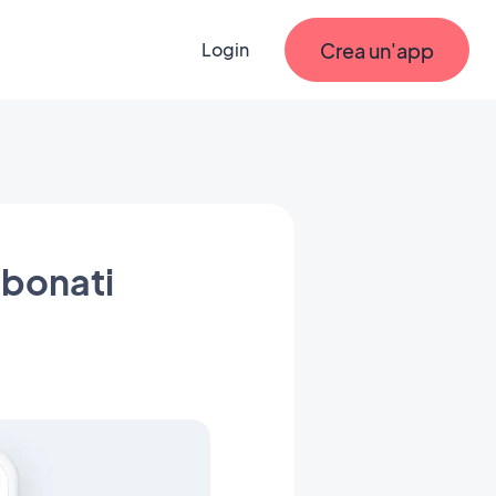
Crea un'app
Login
bbonati