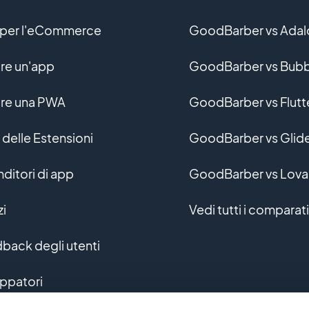
per l'eCommerce
GoodBarber vs Adal
re un'app
GoodBarber vs Bubb
re una PWA
GoodBarber vs Flutt
 delle Estensioni
GoodBarber vs Glid
nditori di app
GoodBarber vs Lova
zi
Vedi tutti i comparati
back degli utenti
uppatori