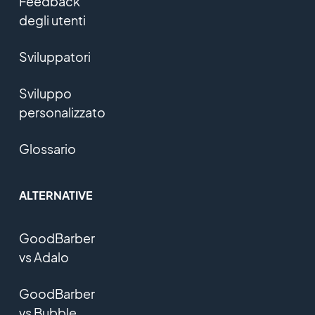
Feedback
degli utenti
Sviluppatori
Sviluppo
personalizzato
Glossario
ALTERNATIVE
GoodBarber
vs Adalo
GoodBarber
vs Bubble