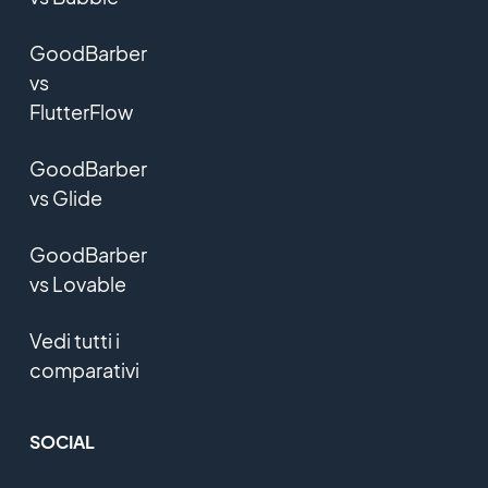
GoodBarber
vs
FlutterFlow
GoodBarber
vs Glide
GoodBarber
vs Lovable
Vedi tutti i
comparativi
SOCIAL