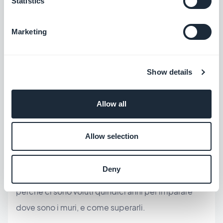
Statistics
di persone che non si sarebbero mai lanciate. La
vera domanda è:
chi si occupa del percorso
Marketing
successivo?
Il nativo, la pubblicazione, la vita
dell'app. È questo strato d'infrastruttura invisibile
in demo che decide se la tua idea diventa un'app o
Show details
resta un prototipo sul tuo disco fisso.
Allow all
È questo strato che una
piattaforma consolidata ha
già costruito
, mattone dopo mattone: tutto incluso
Allow selection
— hosting, database, push, analytics, pagamento
— per un costo totale dell'ordine di un decimo di
Deny
uno sviluppo su misura. Non per effetto moda, ma
perché ci sono voluti quindici anni per imparare
dove sono i muri, e come superarli.