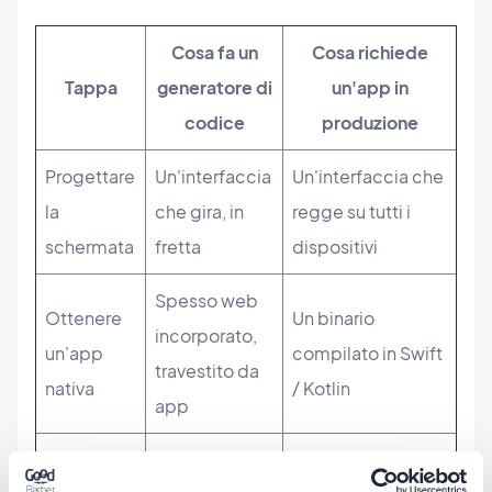
Cosa fa un
Cosa richiede
Tappa
generatore di
un'app in
codice
produzione
Progettare
Un'interfaccia
Un'interfaccia che
la
che gira, in
regge su tutti i
schermata
fretta
dispositivi
Spesso web
Ottenere
Un binario
incorporato,
un'app
compilato in Swift
travestito da
nativa
/ Kotlin
app
Superare la review
Si ferma alla