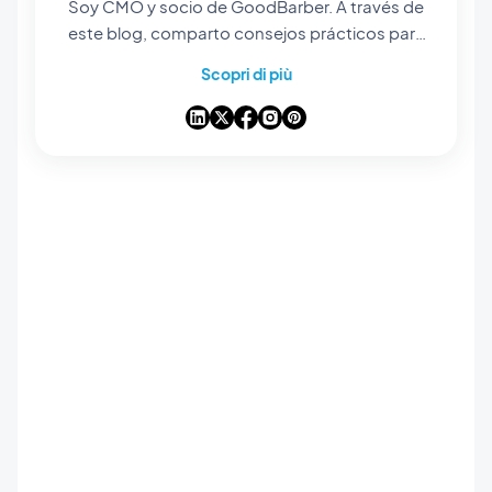
Soy CMO y socio de GoodBarber. A través de
este blog, comparto consejos prácticos para
ayudarte a sacar el máximo partido a
Scopri di più
GoodBarber, análisis sobre las tendencias que
están transformando el mundo móvil y el no-
code, así como algunas reflexiones sobre el
impacto de la inteligencia artificial en nuestro
sector. Si algún artículo te inspira una
pregunta, una idea o una experiencia que
quieras compartir, conversemos en los
comentarios.