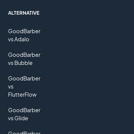
ALTERNATIVE
GoodBarber
vs Adalo
GoodBarber
vs Bubble
GoodBarber
vs
FlutterFlow
GoodBarber
vs Glide
GoodBarber