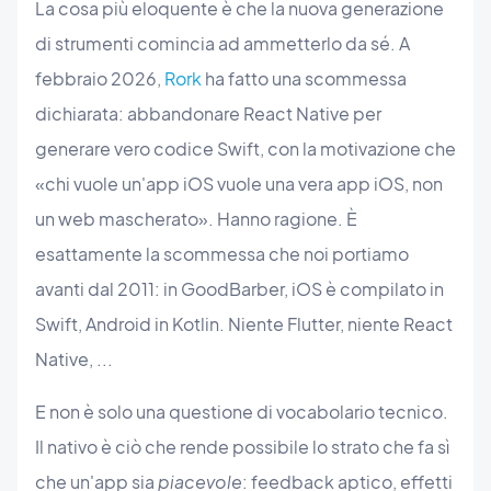
La cosa più eloquente è che la nuova generazione
di strumenti comincia ad ammetterlo da sé. A
febbraio 2026,
Rork
ha fatto una scommessa
dichiarata: abbandonare React Native per
generare vero codice Swift, con la motivazione che
«chi vuole un'app iOS vuole una vera app iOS, non
un web mascherato». Hanno ragione. È
esattamente la scommessa che noi portiamo
avanti dal 2011: in GoodBarber, iOS è compilato in
Swift, Android in Kotlin. Niente Flutter, niente React
Native, ...
E non è solo una questione di vocabolario tecnico.
Il nativo è ciò che rende possibile lo strato che fa sì
che un'app sia
piacevole
: feedback aptico, effetti