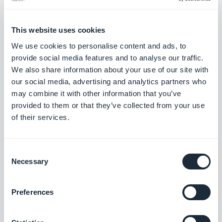
Pubblicare
Apple (≈ 42% di
generazione
negli store
rifiuti al 1°
del codice
This website uses cookies
deposito)
We use cookies to personalise content and ads, to
Rigenerare a
Un back-office
provide social media features and to analyse our traffic.
Far vivere
We also share information about your use of our site with
ogni
per operare ogni
l'app
our social media, advertising and analytics partners who
cambiamento
giorno
may combine it with other information that you’ve
provided to them or that they’ve collected from your use
of their services.
La vera domanda: generare
un'app, o consegnarla?
Consent
Necessary
Selection
La domanda giusta non è mai stata «un'IA può
Preferences
generare un'app?». Sì, può, ed è davvero un'ottima
notizia. La porta d'ingresso si è aperta per migliaia