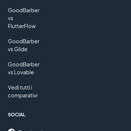
GoodBarber
vs
FlutterFlow
GoodBarber
vs Glide
GoodBarber
vs Lovable
Vedi tutti i
comparativi
SOCIAL