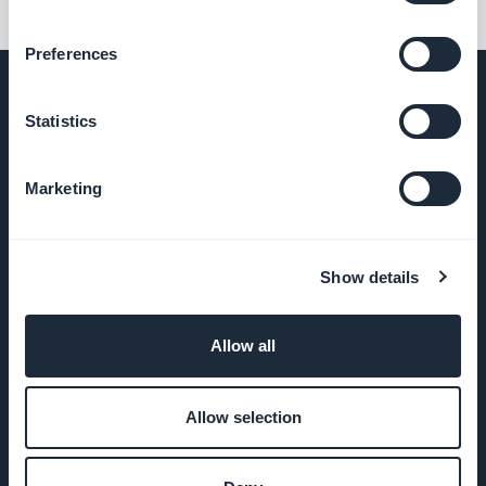
Preferences
Statistics
AZIENDA
Marketing
Chi siamo
Show details
Supporto
eccezionale
Allow all
DNA
GoodBarber
Allow selection
Startup
Studio