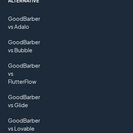
ALTERNATIVE
GoodBarber
vs Adalo
GoodBarber
vs Bubble
GoodBarber
vs
FlutterFlow
GoodBarber
vs Glide
GoodBarber
vs Lovable