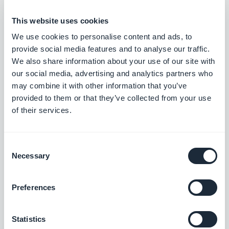
Crea un tutorial integrato che guidi gli utenti
al primo utilizzo della tua applicazione.
This website uses cookies
$5/mese
We use cookies to personalise content and ads, to
provide social media features and to analyse our traffic.
We also share information about your use of our site with
our social media, advertising and analytics partners who
Modulo
may combine it with other information that you’ve
Interagisci con gli utenti della tua app e
provided to them or that they’ve collected from your use
raccogli dati con l'integrazione del modulo
di GoodBarber.
of their services.
Gratis
Consent
Necessary
Prenotazione di appuntamenti
Selection
Mostra la tua disponibilità e permetti ai tuoi
clienti di prenotare un appuntamento dalla
Preferences
tua app
$15/mese
Statistics