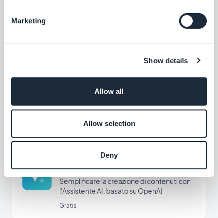
ChatGPT
Marketing
Alimenta la tua app con l'intelligenza
artificiale
Gratis
Show details
Modalità Offline
Allow all
I contenuti della vostra app sono disponibili
anche senza connessione internet
Allow selection
Gratis
Deny
Assistente AI
Semplificare la creazione di contenuti con
l'Assistente AI, basato su OpenAI
Gratis