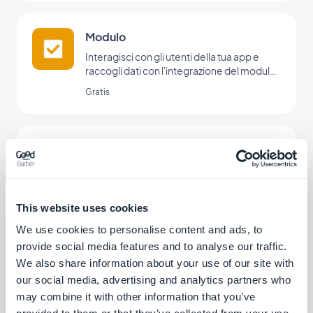
Modulo
Interagisci con gli utenti della tua app e
raccogli dati con l'integrazione del modulo
di GoodBarber.
Gratis
Google Forms
Raccolta di dati con sondaggi e questionari
LAB
This website uses cookies
We use cookies to personalise content and ads, to
provide social media features and to analyse our traffic.
SurveyMonkey
We also share information about your use of our site with
our social media, advertising and analytics partners who
Raccolta e analisi dei dati
may combine it with other information that you’ve