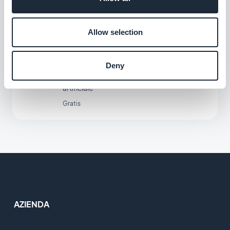
al primo utilizzo della tua applicazione.
$5/mese
Allow selection
ChatGPT
Deny
Alimenta la tua app con l'intelligenza
artificiale
Gratis
AZIENDA