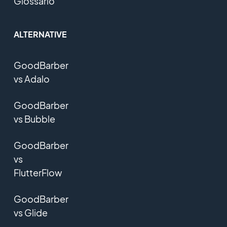
Glossario
ALTERNATIVE
GoodBarber
vs Adalo
GoodBarber
vs Bubble
GoodBarber
vs
FlutterFlow
GoodBarber
vs Glide