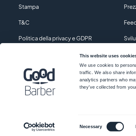
Stampa
Prez
T&C
Feed
Politica della privacy e GDPR
Svil
Contattaci
Svil
This website uses cookie
We use cookies to personal
Glos
traffic. We also share info
analytics partners who may
they’ve collected from your
Consent
Necessary
Selection