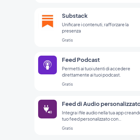
Substack
Unificare i contenuti, rafforzare la
presenza
Gratis
Feed Podcast
Permetti ai tuoi utenti di accedere
direttamente ai tuoi podcast.
Gratis
Feed di Audio personalizzat
Integra i file audio nella tua app creando
tuo feed personalizzato con
l'integrazione Audio personalizzato di
Gratis
GoodBarber.