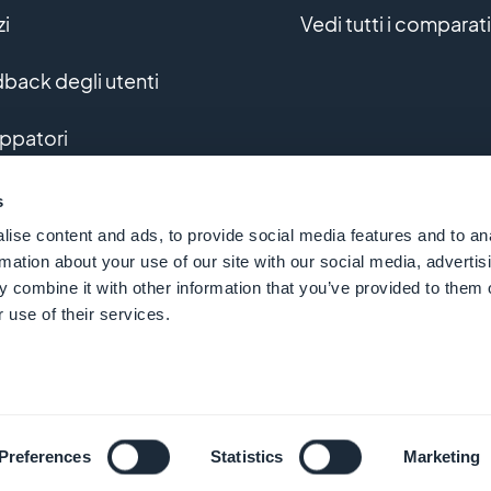
zi
Vedi tutti i comparati
back degli utenti
uppatori
uppo personalizzato
s
ise content and ads, to provide social media features and to an
sario
rmation about your use of our site with our social media, advertis
 combine it with other information that you’ve provided to them o
 use of their services.
© GoodBarber - Since 2011 - Made in Corsica
Italiano
Preferences
Statistics
Marketing