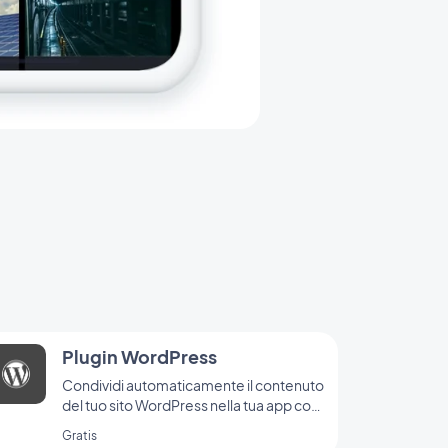
Plugin WordPress
Condividi automaticamente il contenuto
del tuo sito WordPress nella tua app con
il plugin di GoodBarber per Wordpress
Gratis