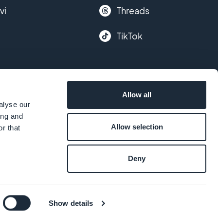
vi
Threads
TikTok
Allow all
alyse our
ing and
Allow selection
r that
Deny
Show details