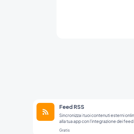
Feed RSS
Sincronizza i tuoi contenuti esterni onli
alla tua app con l'integrazione dei feed
RSS di GoodBarber.
Gratis