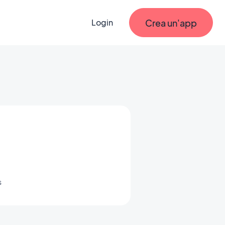
Crea un'app
Login
s