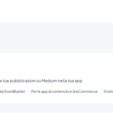
le tue pubblicazioni su Medium nella tua app
 da GoodBarber
|
Per le app di contenuto e di eCommerce
|
Grati