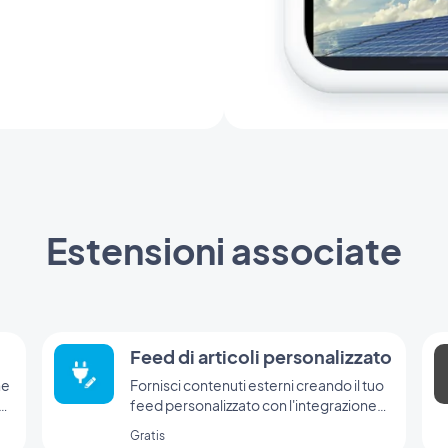
Estensioni associate
Feed di articoli personalizzato
ne
Fornisci contenuti esterni creando il tuo
feed personalizzato con l'integrazione
Custom di GoodBarber
Gratis