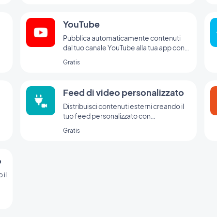
YouTube
Pubblica automaticamente contenuti
dal tuo canale YouTube alla tua app con
l'integrazione YouTube di GoodBarber.
Gratis
Feed di video personalizzato
Distribuisci contenuti esterni creando il
tuo feed personalizzato con
l'integrazione Custom di GoodBarber.
Gratis
o
 il