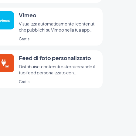
Vimeo
Visualizza automaticamente i contenuti
che pubblichi su Vimeo nella tua app
GoodBarber con l'integrazione Vimeo,
Gratis
per una sincronizzazione in tempo reale
delle tue pubblicazioni.
Feed di foto personalizzato
Distribuisci contenuti esterni creando il
tuo feed personalizzato con
l'integrazione personalizzata di
Gratis
GoodBarber.