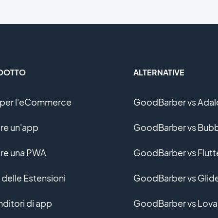
DOTTO
ALTERNATIVE
per l'eCommerce
GoodBarber vs Adal
re un'app
GoodBarber vs Bubb
re una PWA
GoodBarber vs Flutt
 delle Estensioni
GoodBarber vs Glid
nditori di app
GoodBarber vs Lova