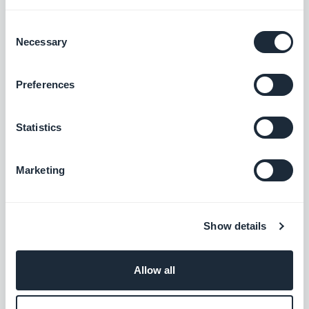
Gestire al meglio la contabilità
Consent
Necessary
Gratis
Selection
Preferences
Wave
Gestite la contabilità come dei
Statistics
professionisti
Gratis
Marketing
Zoho Books
Show details
Affidatevi a una contabilità intelligente
Gratis
Allow all