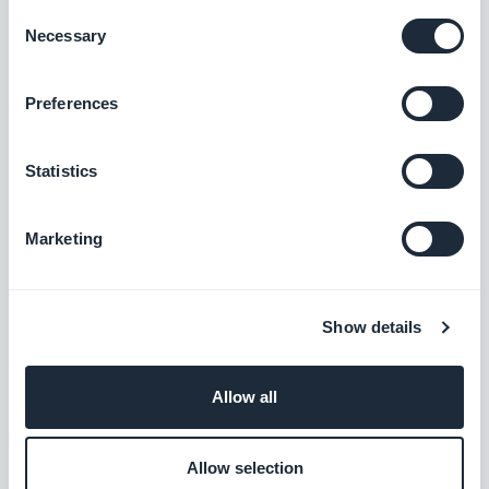
Gratis
Consent
Necessary
Selection
Feed di foto personalizzato
Preferences
Distribuisci contenuti esterni creando il tuo
feed personalizzato con l'integrazione
personalizzata di GoodBarber.
Statistics
Gratis
Marketing
Feed di Audio personalizzato
Integra i file audio nella tua app creando il
tuo feed personalizzato con l'integrazione
Show details
Audio personalizzato di GoodBarber.
Gratis
Allow all
Feed di articoli personalizzato
Allow selection
Fornisci contenuti esterni creando il tuo