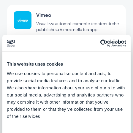
Vimeo
Visualizza automaticamente i contenuti che
pubblichi su Vimeo nella tua app
GoodBarber con l'integrazione Vimeo, per
Gratis
una sincronizzazione in tempo reale delle
tue pubblicazioni.
Feed Podcast
This website uses cookies
Permetti ai tuoi utenti di accedere
We use cookies to personalise content and ads, to
direttamente ai tuoi podcast.
provide social media features and to analyse our traffic.
Gratis
We also share information about your use of our site with
our social media, advertising and analytics partners who
may combine it with other information that you’ve
provided to them or that they’ve collected from your use
Feed di video personalizzato
of their services.
Distribuisci contenuti esterni creando il tuo
feed personalizzato con l'integrazione
Custom di GoodBarber.