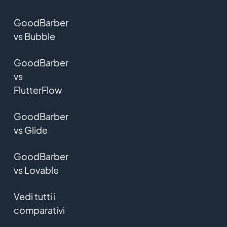
GoodBarber
vs Bubble
GoodBarber
vs
FlutterFlow
GoodBarber
vs Glide
GoodBarber
vs Lovable
Vedi tutti i
comparativi