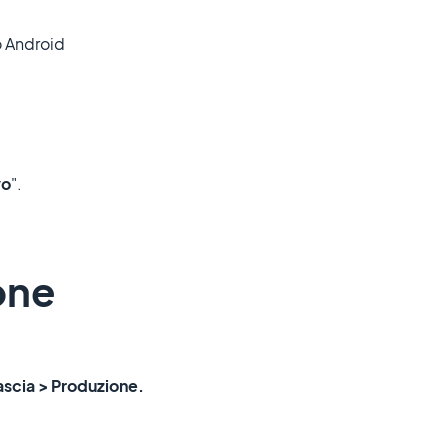
o Android
vo
".
one
lascia > Produzione.