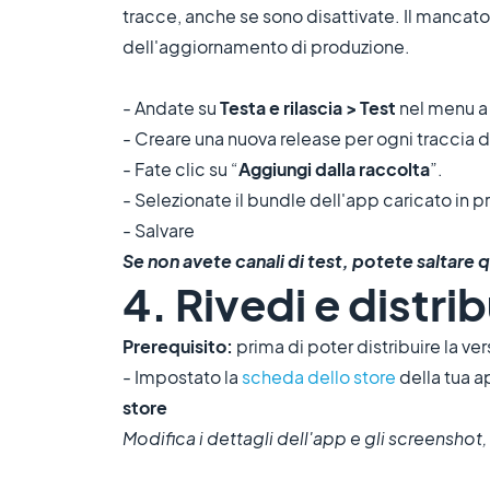
tracce, anche se sono disattivate. Il mancato 
dell'aggiornamento di produzione.
- Andate su
Testa e rilascia > Test
nel menu a 
- Creare una nuova release per ogni traccia di t
- Fate clic su “
Aggiungi dalla raccolta
”.
- Selezionate il bundle dell'app caricato in p
- Salvare
Se non avete canali di test, potete saltare
4. Rivedi e distrib
Prerequisito:
prima di poter distribuire la ver
- Impostato la
scheda dello store
della tua 
store
Modifica i dettagli dell'app e gli screenshot