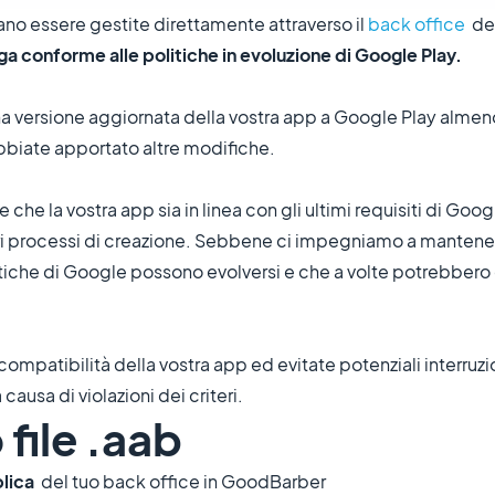
o essere gestite direttamente attraverso il
back office
del
ga conforme alle politiche in evoluzione di Google Play.
 una versione aggiornata della vostra app a Google Play alme
bbiate apportato altre modifiche.
che la vostra app sia in linea con gli ultimi requisiti di Goo
 processi di creazione. Sebbene ci impegniamo a mantener
itiche di Google possono evolversi e che a volte potrebbero
patibilità della vostra app ed evitate potenziali interruzio
ausa di violazioni dei criteri.
 file .aab
lica
del tuo back office in GoodBarber