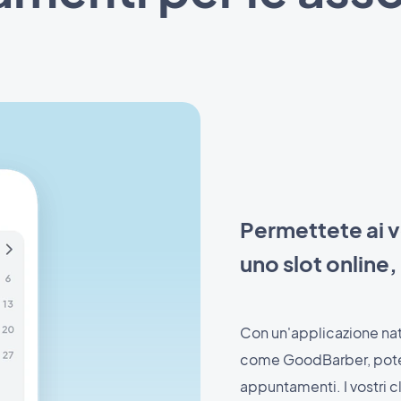
Permettete ai vo
uno slot online,
Con un'applicazione na
come GoodBarber, potet
appuntamenti. I vostri c