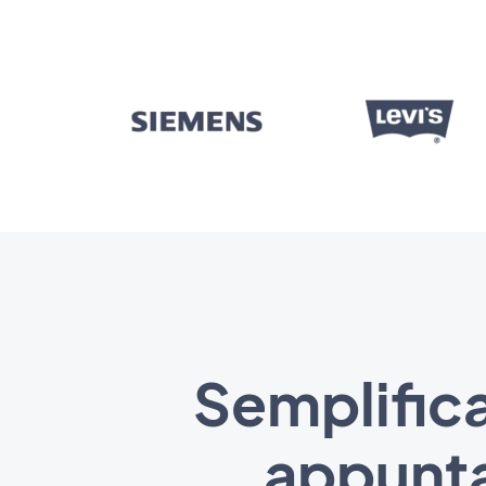
Semplific
appunta