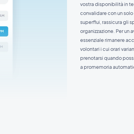
vostra disponibilità in t
convalidare con un solo
superflui, rassicura gli 
organizzazione. Per un 
essenziale rimanere acc
volontari i cui orari var
prenotarsi quando posson
a promemoria automatici