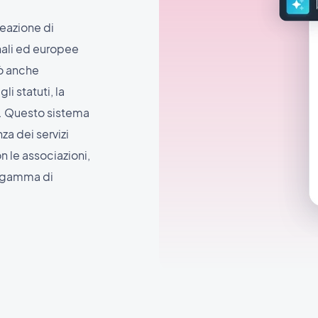
reazione di
nali ed europee
può anche
i statuti, la
i. Questo sistema
za dei servizi
n le associazioni,
a gamma di