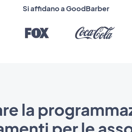
Si affidano a GoodBarber
are la programmaz
menti per le asso