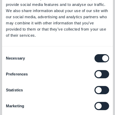
provide social media features and to analyse our traffic.
Unificare i contenuti, rafforzare la presenza
We also share information about your use of our site with
our social media, advertising and analytics partners who
Gratis
may combine it with other information that you’ve
provided to them or that they’ve collected from your use
of their services.
Guida interattiva all'app
Crea un tutorial integrato che guidi gli utenti
al primo utilizzo della tua applicazione.
Consent
Necessary
Selection
$5/mese
Preferences
CMS About
Presentatevi con una sezione dedicata
Statistics
Gratis
Marketing