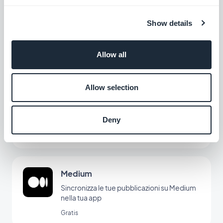
Content Management System
Show details
Create contenuti di ogni tipo direttamente
dal vostro backoffice
Gratis
Allow all
Allow selection
Modalità Offline
I contenuti della vostra app sono disponibili
anche senza connessione internet
Deny
Gratis
Medium
Sincronizza le tue pubblicazioni su Medium
nella tua app
Gratis