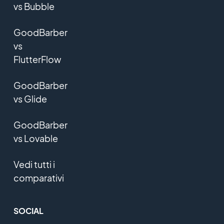
vs Bubble
GoodBarber
vs
FlutterFlow
GoodBarber
vs Glide
GoodBarber
vs Lovable
Vedi tutti i
comparativi
SOCIAL