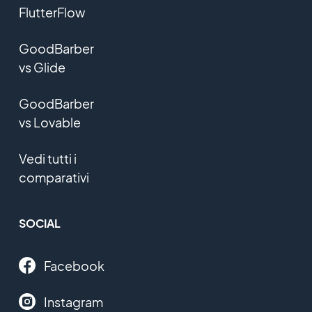
FlutterFlow
GoodBarber
vs Glide
GoodBarber
vs Lovable
Vedi tutti i
comparativi
SOCIAL
Facebook
Instagram