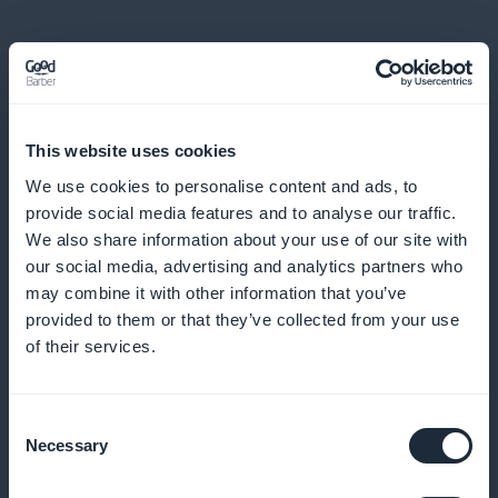
Statistiche dettagliate sugli abbonati ai
This website uses cookies
contenuti artistici e letterari
We use cookies to personalise content and ads, to
Accedete ad analisi precise dei vostri abbonati e
provide social media features and to analyse our traffic.
We also share information about your use of our site with
ottimizzate la vostra strategia di contenuti
our social media, advertising and analytics partners who
may combine it with other information that you’ve
provided to them or that they’ve collected from your use
of their services.
Widget di promozione dell'abbonamento
disponibile sulla home page
dell'applicazione mobile
Consent
Necessary
Selection
Aumentate le conversioni visualizzando le promozioni