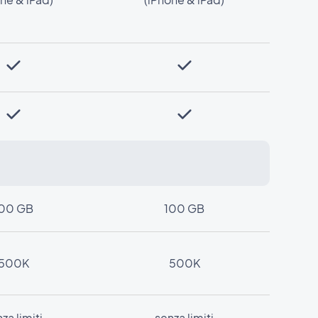
00 GB
100 GB
500K
500K
za limiti
senza limiti