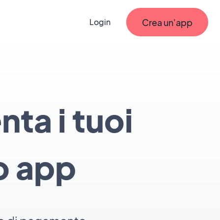
Crea un'app
Login
nta i tuoi
o app