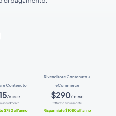
go di pagamento.
Rivenditore Contenuto +
ore Contenuto
eCommerce
15
$290
/mese
/mese
to annualmente
fatturato annualmente
te $780 all'anno
Risparmiate $1080 all'anno