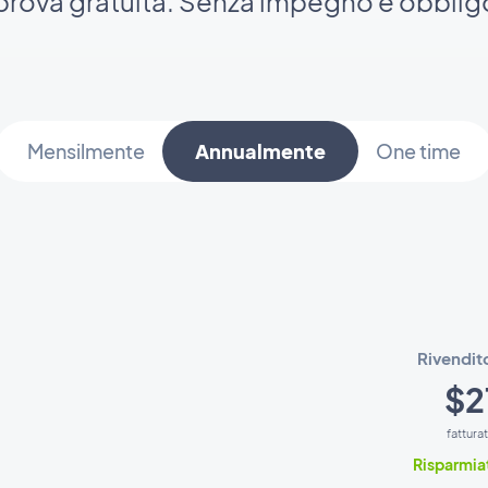
i prova gratuita. Senza impegno e obbli
Mensilmente
Annualmente
One time
Rivendit
$2
fattura
Risparmia