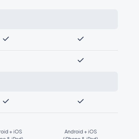
oid + iOS
Android + iOS
ne & iPad)
(iPhone & iPad)