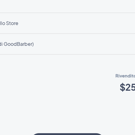
lo Store
di GoodBarber)
Rivendit
$2