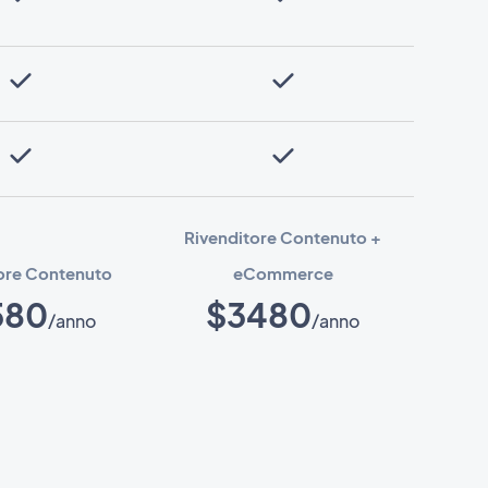
Rivenditore Contenuto +
ore Contenuto
eCommerce
580
$3480
/anno
/anno