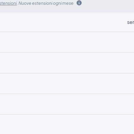
stensioni
. Nuove estensioni ogni mese
sen