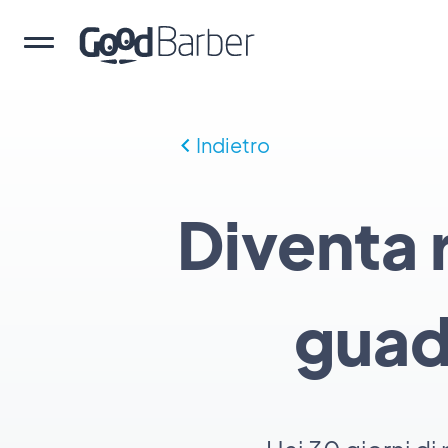
Indietro
Diventa r
guad