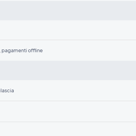
a
, pagamenti offline
ilascia