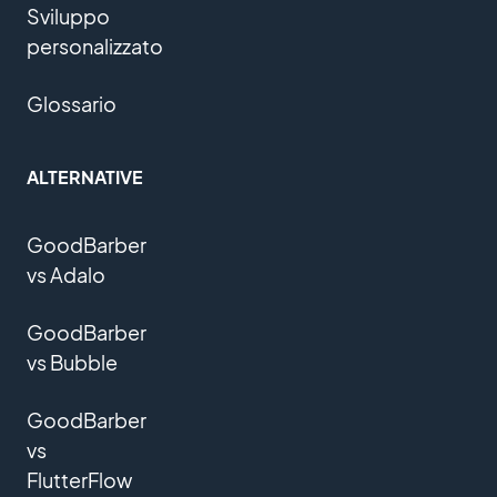
Sviluppo
personalizzato
Glossario
ALTERNATIVE
GoodBarber
vs Adalo
GoodBarber
vs Bubble
GoodBarber
vs
FlutterFlow