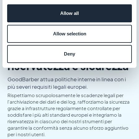
Allow all
Allow selection
Le migliori pratiche di
Deny
riservatezza e sicurezza
GoodBarber attua politiche interne in linea con i
più severi requisiti legali europei.
Rispettiamo scrupolosamente le scadenze legali per
l'archiviazione dei dati e dei log, rafforziamo la sicurezza
grazie a infrastrutture regolarmente controllate per
soddisfare i più alti standard europei e integriamo la
riservatezza in ciascuno dei nostri strumenti per
garantire la conformità senza alcuno sforzo aggiuntivo
per i nostri utenti.