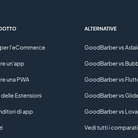
DOTTO
ALTERNATIVE
per l'eCommerce
GoodBarber vs Adal
re un'app
GoodBarber vs Bubb
re una PWA
GoodBarber vs Flutt
 delle Estensioni
GoodBarber vs Glid
nditori di app
GoodBarber vs Lova
zi
Vedi tutti i comparati