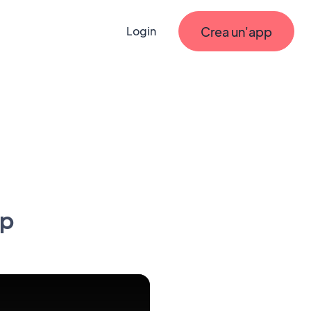
Crea un'app
Login
pp