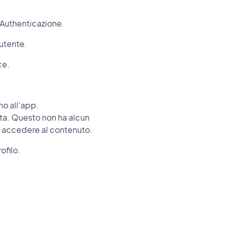
 Authenticazione.
 utente.
ce.
no all'app.
ista. Questo non ha alcun
di accedere al contenuto.
ofilo.