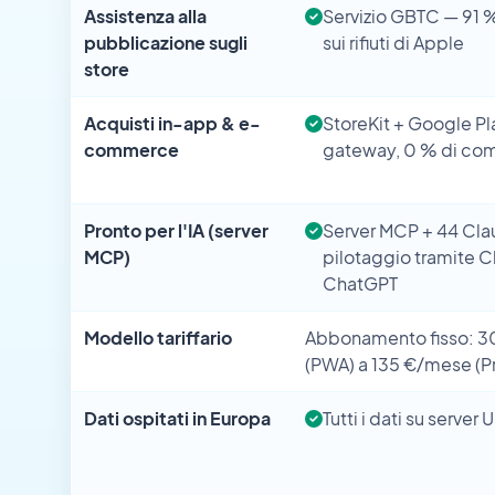
Assistenza alla
Servizio GBTC — 91 
pubblicazione sugli
sui rifiuti di Apple
store
Acquisti in-app & e-
StoreKit + Google Pla
commerce
gateway, 0 % di co
Pronto per l'IA (server
Server MCP + 44 Clau
MCP)
pilotaggio tramite C
ChatGPT
Modello tariffario
Abbonamento fisso: 
(PWA) a 135 €/mese (P
Dati ospitati in Europa
Tutti i dati su server 