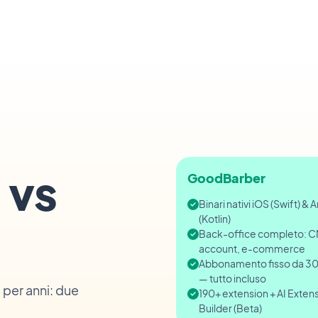
 vs
GoodBarber
Binari nativi iOS (Swift) & 
(Kotlin)
Back-office completo: C
account, e-commerce
Abbonamento fisso da 3
— tutto incluso
 per anni: due
190+ extension + AI Exten
Builder (Beta)