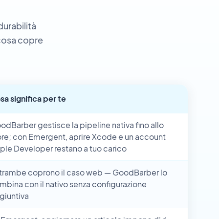
durabilità
 cosa copre
sa significa per te
odBarber gestisce la pipeline nativa fino allo
ore; con Emergent, aprire Xcode e un account
ple Developer restano a tuo carico
trambe coprono il caso web — GoodBarber lo
mbina con il nativo senza configurazione
giuntiva