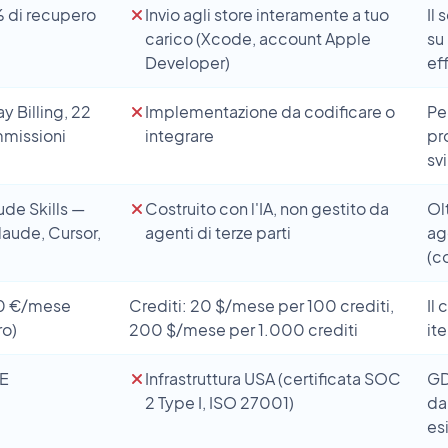
% di recupero
Invio agli store interamente a tuo
Il
carico (Xcode, account Apple
su
Developer)
eff
y Billing, 22
Implementazione da codificare o
Pe
mmissioni
integrare
pr
sv
de Skills —
Costruito con l'IA, non gestito da
Ol
laude, Cursor,
agenti di terze parti
ag
(c
30 €/mese
Crediti: 20 $/mese per 100 crediti,
Il
ro)
200 $/mese per 1.000 crediti
it
UE
Infrastruttura USA (certificata SOC
GD
2 Type I, ISO 27001)
da
es