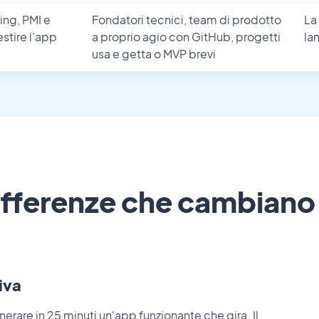
ing, PMI e
Fondatori tecnici, team di prodotto
La
stire l'app
a proprio agio con GitHub, progetti
la
usa e getta o MVP brevi
ifferenze che cambiano
iva
rare in 25 minuti un'app funzionante che gira. Il