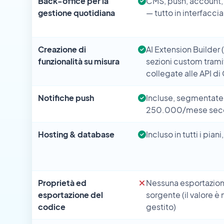
Back-office per la
CMS, push, account
gestione quotidiana
— tutto in interfaccia
Creazione di
AI Extension Builder 
funzionalità su misura
sezioni custom tram
collegate alle API d
Notifiche push
Incluse, segmentate,
250.000/mese secon
Hosting & database
Incluso in tutti i piani
Proprietà ed
Nessuna esportazion
esportazione del
sorgente (il valore è 
codice
gestito)