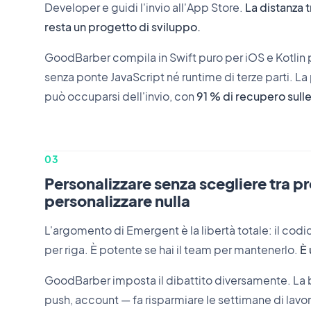
Developer e guidi l'invio all'App Store.
La distanza tr
resta un progetto di sviluppo.
GoodBarber compila in Swift puro per iOS e Kotlin 
senza ponte JavaScript né runtime di terze parti. La 
può occuparsi dell'invio, con
91 % di recupero sulle
03
Personalizzare senza scegliere tra 
personalizzare nulla
L'argomento di Emergent è la libertà totale: il codi
per riga. È potente se hai il team per mantenerlo.
È 
GoodBarber imposta il dibattito diversamente. La 
push, account — fa risparmiare le settimane di lavoro