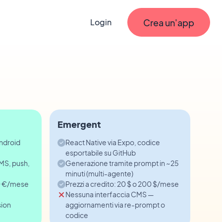
Crea un'app
Login
Emergent
Android
React Native via Expo, codice
esportabile su GitHub
MS, push,
Generazione tramite prompt in ~25
minuti (multi-agente)
0 €/mese
Prezzi a credito: 20 $ o 200 $/mese
Nessuna interfaccia CMS —
sion
aggiornamenti via re-prompt o
codice