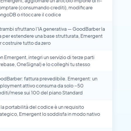
 Emergent, aggiornare un articolo impone di ri-
omptare (consumando crediti), modificare
ngoDB o ritoccare il codice
trambi sfruttano l'IA generativa — GoodBarber la
a per estendere una base strutturata, Emergent
r costruire tutto da zero
n Emergent, integri un servizio di terze parti
irebase, OneSignal) e lo colleghi tu stesso
odBarber: fattura prevedibile. Emergent: un
ployment attivo consuma da solo ~50
editi/mese sui 100 del piano Standard
 la portabilità del codice è un requisito
rategico, Emergent lo soddisfa in modo nativo