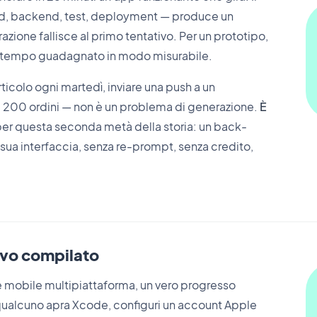
end, backend, test, deployment — produce un
azione fallisce al primo tentativo. Per un prototipo,
 è tempo guadagnato in modo misurabile.
rticolo ogni martedì, inviare una push a un
 200 ordini — non è un problema di generazione.
È
er questa seconda metà della storia: un back-
 sua interfaccia, senza re-prompt, senza credito,
tivo compilato
 mobile multipiattaforma, un vero progresso
qualcuno apra Xcode, configuri un account Apple