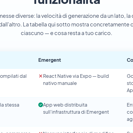
sse diverse: la velocità di generazione da un lato, la 
dall'altro. La tabella qui sotto mostra concretamente
ciascuno — e cosa resta a tuo carico.
Emergent
Co
compilati dal
React Native via Expo — build
Go
nativo manuale
st
Ap
la stessa
App web distribuita
En
sull'infrastruttura di Emergent
co
ag