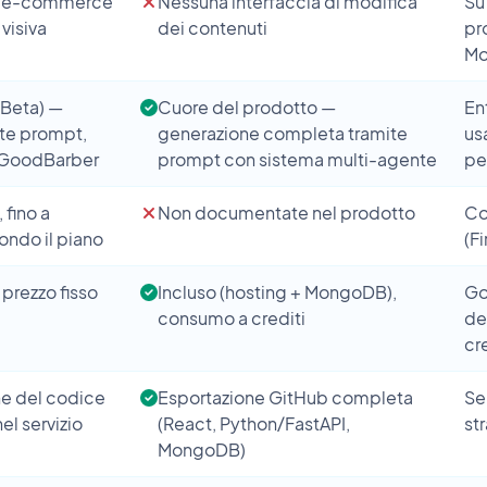
, e-commerce
Nessuna interfaccia di modifica
Su
 visiva
dei contenuti
pr
Mo
(Beta) —
Cuore del prodotto —
En
ite prompt,
generazione completa tramite
us
i GoodBarber
prompt con sistema multi-agente
pe
 fino a
Non documentate nel prodotto
Co
do il piano
(F
, prezzo fisso
Incluso (hosting + MongoDB),
Go
consumo a crediti
de
cr
e del codice
Esportazione GitHub completa
Se
nel servizio
(React, Python/FastAPI,
st
MongoDB)