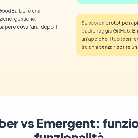
 GoodBarber è una
zione, gestione,
Se vuoi un
prototipo rap
sapere cosa farai dopo il
padroneggia GitHub, Em
un'app che il tuo team e
tre anni
senza riaprire un
r vs Emergent: funzio
funzionalità