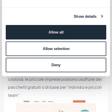
funzionalità offerte sono:
Strumenti di ottimizzazione dei contenuti
Show details
Pagine di destinazione ottimizzate
Modelli di e-mail
Allow all
Automazione del marketing
Gestione dei lead
Allow selection
Analisi dei dati
Gestione dei social media
Deny
Anche se la piattaforma completa può essere
costosa, le piccole imprese possono usufruire dei
pacchetti gratuiti o di base per "individui e piccoli
team".