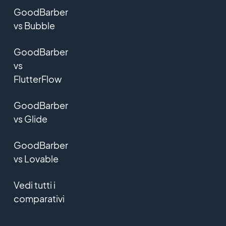
GoodBarber
vs Bubble
GoodBarber
vs
FlutterFlow
GoodBarber
vs Glide
GoodBarber
vs Lovable
Vedi tutti i
comparativi