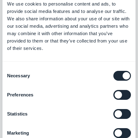
We use cookies to personalise content and ads, to
giorni.
provide social media features and to analyse our traffic.
We also share information about your use of our site with
our social media, advertising and analytics partners who
may combine it with other information that you’ve
provided to them or that they’ve collected from your use
of their services.
Consent
7. HubSpot - Marketing in
Necessary
Selection
entrata
Preferences
HubSpot
è una soluzione software di marketing
"tutto in uno" che consente di riunire tutti i diversi
Statistics
canali di marketing e di ottimizzare il traffico, il
tasso di conversione e il ROI. Alcune delle
Marketing