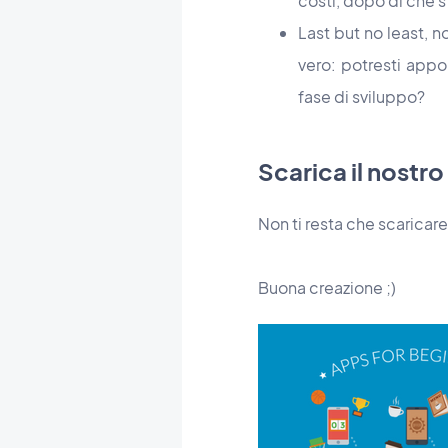
costi, dopo di che s
Last but no least, n
vero: potresti app
fase di sviluppo?
Scarica il nostr
Non ti resta che scaricar
Buona creazione ;)