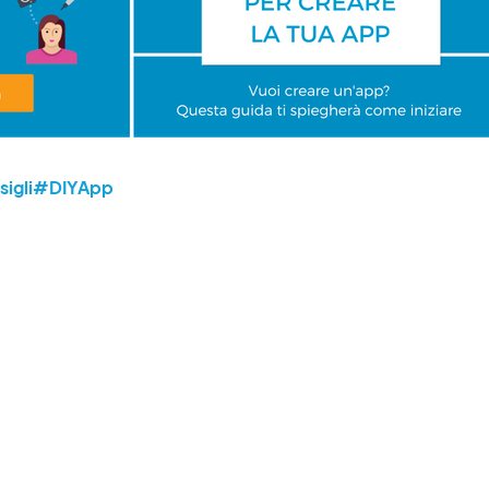
igli
#DIYApp