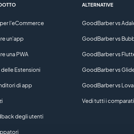
DOTTO
ALTERNATIVE
per l'eCommerce
GoodBarber vs Adal
re un'app
GoodBarber vs Bubb
re una PWA
GoodBarber vs Flutt
 delle Estensioni
GoodBarber vs Glid
nditori di app
GoodBarber vs Lova
zi
Vedi tutti i comparati
back degli utenti
uppatori