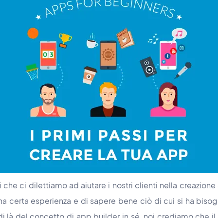
 che ci dilettiamo ad aiutare i nostri clienti nella creazion
na certa esperienza e di sapere bene ciò di cui si ha biso
di là del concetto di app builder in sé, noi crediamo che il