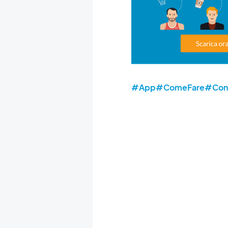
#App
#ComeFare
#Cons