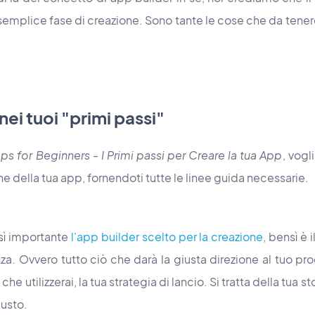
semplice fase di creazione. Sono tante le cose che da tene
nei tuoi "primi passi"
ps for Beginners - I Primi passi per Creare la tua App
, vogl
one della tua app, fornendoti tutte le linee guida necessarie.
sì importante
l'app builder scelto per la creazione
, bensì è 
nza. Ovvero tutto ciò che darà la giusta direzione al tuo pr
 che utilizzerai, la tua strategia di lancio. Si tratta della tua s
iusto.