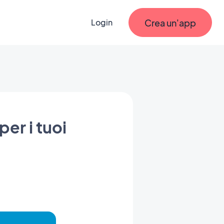
Crea un'app
Login
er i tuoi