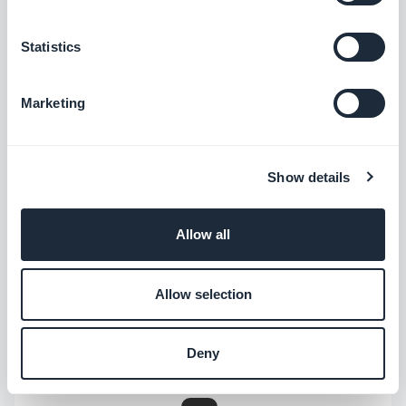
Sezione eventi
Nelle schermate di dettaglio, risolto un
Statistics
problema di visualizzazione sul numero
di commenti visualizzati nel pallino.
Marketing
PWA
Show details
Sezione suono
Nelle schermate di dettaglio, è stato
Allow all
risolto un problema che poteva causare
la mancata visualizzazione del tasto
Allow selection
play.
iOS
Nelle schermate di dettaglio, risolto un
Deny
problema che impediva il clic sul banner