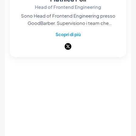
Head of Frontend Engineering
Sono Head of Frontend Engineering presso
GoodBarber. Supervisiono i team che
progettano i motori di rendering al cuore della
Scopri di più
nostra piattaforma no-code: sono loro a dare
vita ai progetti dei nostri utenti e a trasformarli
in app native, fluide e curate. Tutto ciò che si
vede e si tocca sullo schermo passa dalle loro
mani. Pioniere del no-code mobile,
appassionato di architettura software e di
design di prodotto, insegno anche in università
e scuole private. Qui scrivo di ingegneria
frontend, design di prodotto e IA — e di tutto
ciò che accade quando questi tre mondi si
incontrano.