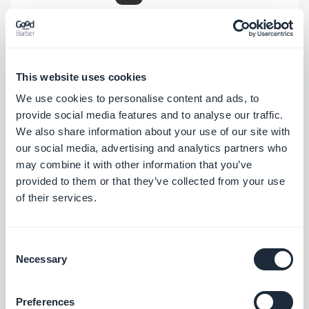
Nelle schermate di dettaglio, è stato
risolto un problema di visualizzazione sul
numero di commenti visualizzati nel
This website uses cookies
pallino.
PWA
We use cookies to personalise content and ads, to
provide social media features and to analyse our traffic.
We also share information about your use of our site with
Sezione foto
our social media, advertising and analytics partners who
Nella presentazione delle foto, lo
may combine it with other information that you’ve
provided to them or that they’ve collected from your use
sfondo è ora nero.
iOS
Android
.
of their services.
Corretto un problema che poteva
causare il mancato caricamento delle
Consent
immagini.
PWA
Necessary
Selection
Preferences