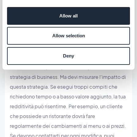
eventi nel calendario della loro app, non gli
Allow all
dispiacerà fartelo sapere. E questo ti sarà utile.
Allow selection
Risparmiare tempo
Se non dai ai tuoi clienti l'accesso al loro back
Deny
office, significa che dovrai gestire tutto per loro.
Naturalmente, questo può essere parte della tua
strategia di business. Ma devi misurare l'impatto di
questa strategia. Se esegui troppi compiti che
richiedono tempo o a basso valore aggiunto, la tua
redditività può risentirne. Per esempio, un cliente
che possiede un ristorante dovrà fare
regolarmente dei cambiamenti ai menu o ai prezzi.
Se devono contattarti per ogni modifica, puoi