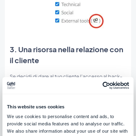
3. Una risorsa nella relazione con
il cliente
Se decidi di dare al tuo cliente l'accesso al back-
office, qualsiasi strategia tu scelga, dovrai usarlo
come argomento commerciale.
This website uses cookies
Un'immagine professionale
We use cookies to personalise content and ads, to
provide social media features and to analyse our traffic.
Quando i tuoi clienti accederanno per la prima
We also share information about your use of our site with
volta a GoodBarber, si renderanno subito conto di