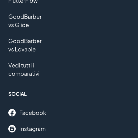
FlutterFlow
GoodBarber
vs Glide
GoodBarber
vs Lovable
Vedi tutti i
comparativi
SOCIAL
Facebook
Instagram