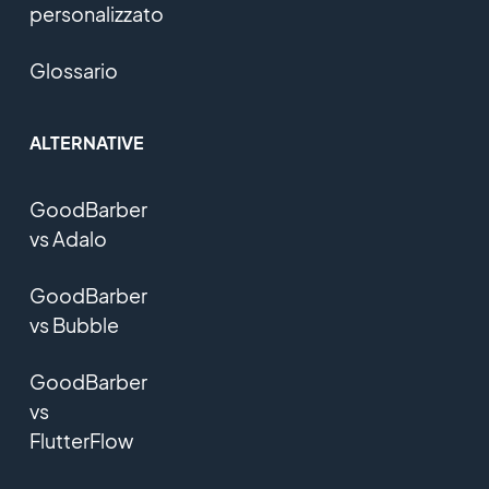
personalizzato
Glossario
ALTERNATIVE
GoodBarber
vs Adalo
GoodBarber
vs Bubble
GoodBarber
vs
FlutterFlow