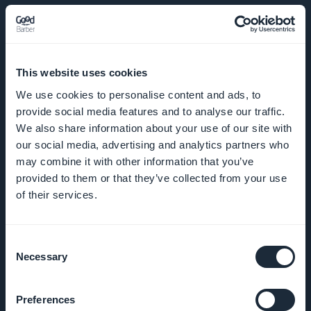
AZIENDA
Chi siamo
This website uses cookies
Supporto
We use cookies to personalise content and ads, to
eccezionale
provide social media features and to analyse our traffic.
We also share information about your use of our site with
DNA
our social media, advertising and analytics partners who
GoodBarber
may combine it with other information that you’ve
provided to them or that they’ve collected from your use
of their services.
Startup
Studio
Consent
Opportunità
Necessary
Selection
di lavoro
Preferences
Stampa