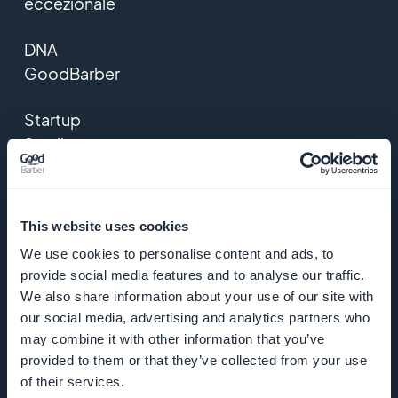
eccezionale
DNA
GoodBarber
Startup
Studio
Opportunità
di lavoro
This website uses cookies
We use cookies to personalise content and ads, to
Stampa
provide social media features and to analyse our traffic.
We also share information about your use of our site with
T&C
our social media, advertising and analytics partners who
may combine it with other information that you’ve
Politica della
provided to them or that they’ve collected from your use
privacy e
of their services.