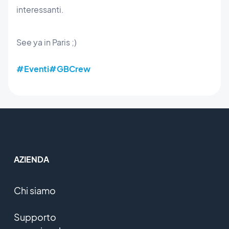
interessanti.
See ya in Paris ;)
#Eventi
#GBCrew
AZIENDA
Chi siamo
Supporto