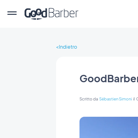
Indietro
GoodBarber t
Scritto da
Sébastien Simoni
il