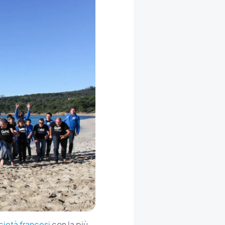
ietà francesi
con la più