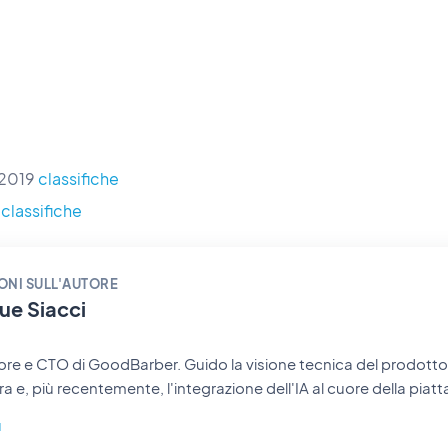
 2019
classifiche
classifiche
ONI SULL'AUTORE
ue Siacci
e e CTO di GoodBarber. Guido la visione tecnica del prodotto:
ura e, più recentemente, l'integrazione dell'IA al cuore della pia
resto vicino al codice e alle scelte ingegneristiche che permetto
ù
di pubblicare le loro app senza scrivere una sola riga di codice