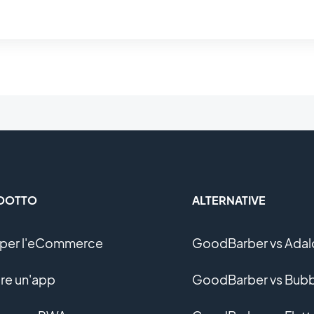
DOTTO
ALTERNATIVE
per l'eCommerce
GoodBarber vs Adal
re un'app
GoodBarber vs Bubb