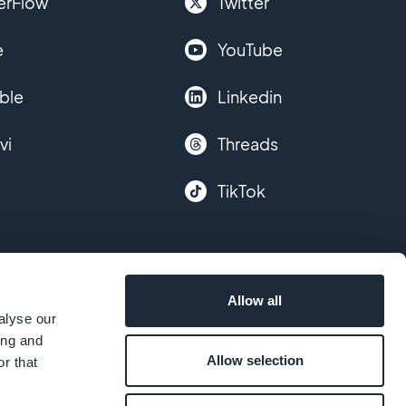
erFlow
Twitter
e
YouTube
ble
Linkedin
vi
Threads
TikTok
Allow all
alyse our
ing and
Allow selection
r that