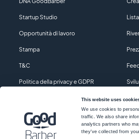
DNA GoodBarber
Crea
Startup Studio
Lista
Opportunità di lavoro
Rive
Stampa
Prez
T&C
Feed
Politica della privacy e GDPR
Svil
Contattaci
Svil
This website uses cookie
We use cookies to personal
Glos
traffic. We also share info
analytics partners who may
they’ve collected from your