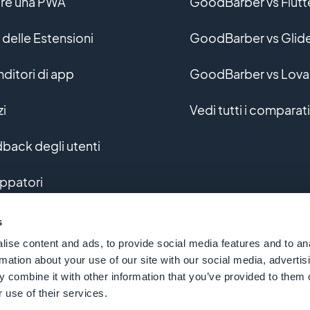
re una PWA
GoodBarber vs Flutt
 delle Estensioni
GoodBarber vs Glid
nditori di app
GoodBarber vs Lova
zi
Vedi tutti i comparati
back degli utenti
uppatori
uppo personalizzato
s
ise content and ads, to provide social media features and to an
sario
rmation about your use of our site with our social media, advertis
 combine it with other information that you’ve provided to them o
 use of their services.