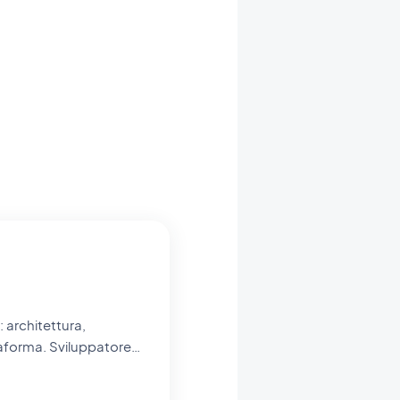
 architettura,
ttaforma. Sviluppatore
no a migliaia di utenti
.