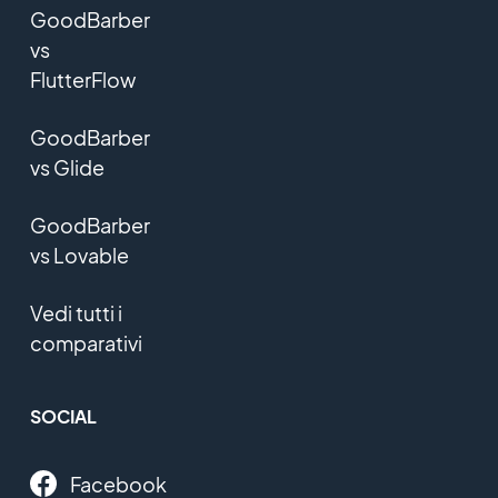
GoodBarber
vs
FlutterFlow
GoodBarber
vs Glide
GoodBarber
vs Lovable
Vedi tutti i
comparativi
SOCIAL
Facebook