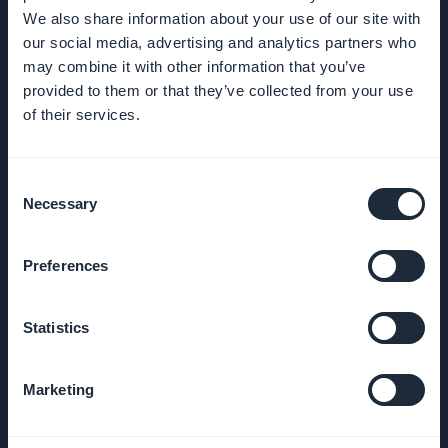
We also share information about your use of our site with
Opportunità
our social media, advertising and analytics partners who
di lavoro
may combine it with other information that you’ve
provided to them or that they’ve collected from your use
Stampa
of their services.
T&C
Consent
Necessary
Selection
Politica della
privacy e
GDPR
Preferences
Contattaci
Statistics
PRODOTTO
Marketing
App per