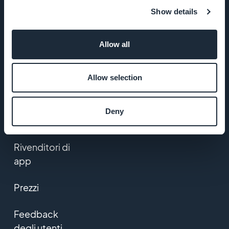
l'eCommerce
Show details
Creare un'app
Allow all
Creare una
Allow selection
PWA
Lista delle
Deny
Estensioni
Rivenditori di
app
Prezzi
Feedback
degli utenti