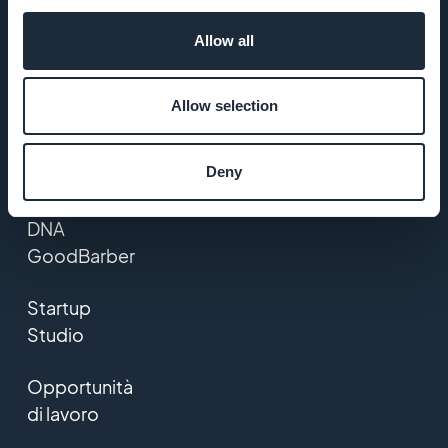
AZIENDA
Allow all
Chi siamo
Allow selection
Supporto
Deny
eccezionale
DNA
GoodBarber
Startup
Studio
Opportunità
di lavoro