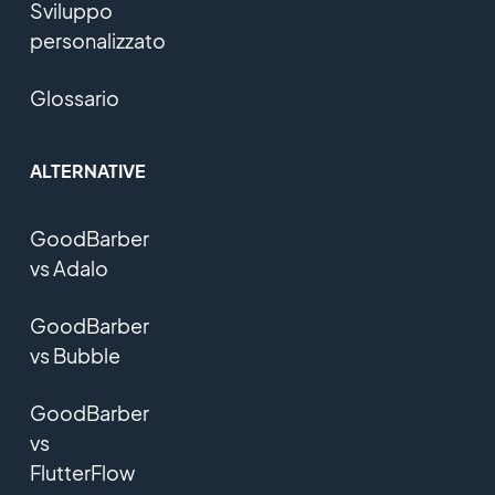
Sviluppo
personalizzato
Glossario
ALTERNATIVE
GoodBarber
vs Adalo
GoodBarber
vs Bubble
GoodBarber
vs
FlutterFlow