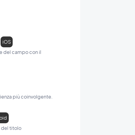
.
iOS
ne del campo con il
rienza più coinvolgente.
oid
del titolo