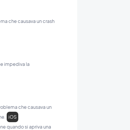
lema che causava un crash
che impediva la
n problema che causava un
ne.
iOS
one quando si apriva una