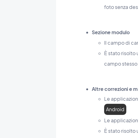
foto senza des
Sezione modulo
Il campo di ca
È stato risolt
campo stesso
Altre correzioni e 
Le applicazion
Android
Le applicazion
È stato risolto