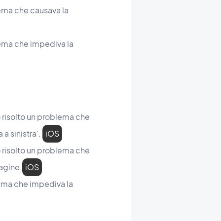
lema che causava la
lema che impediva la
o risolto un problema che
 a sinistra'.
iOS
o risolto un problema che
agine.
iOS
blema che impediva la