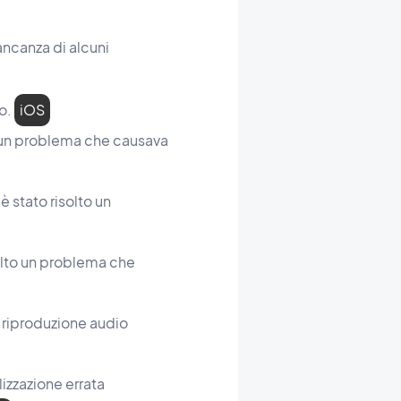
ancanza di alcuni
to.
iOS
o un problema che causava
 stato risolto un
solto un problema che
 riproduzione audio
lizzazione errata