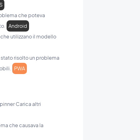
S
 problema che poteva
to.
Android
che utilizzano il modello
 stato risolto un problema
obili.
PWA
pinner Carica altri
lema che causava la