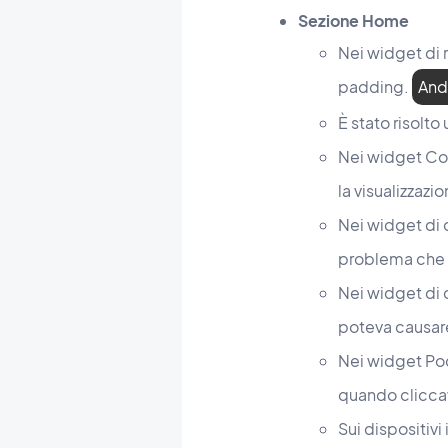
Sezione Home
Nei widget di 
padding.
And
È stato risolt
Nei widget Con
la visualizzazi
Nei widget di 
problema che p
Nei widget di 
poteva causare 
Nei widget Pod
quando cliccav
Sui dispositivi