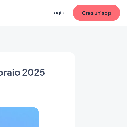
Crea un'app
Login
braio 2025