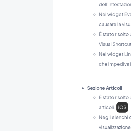
dell'intestazio
Nei widget Eve
causare la visu
È stato risolto
Visual Shortcu
Nei widget Lin
che impediva i
Sezione Articoli
È stato risolto
articoli.
iOS
Negli elenchi 
visualizzazione