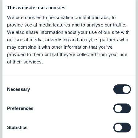
This website uses cookies
Sezione Articoli
We use cookies to personalise content and ads, to
provide social media features and to analyse our traffic.
È stato risolto un problema che poteva
We also share information about your use of our site with
causare l'arresto dell'applicazione
our social media, advertising and analytics partners who
quando l'utente toccava un'immagine
may combine it with other information that you’ve
provided to them or that they’ve collected from your use
all'interno del contenuto.
Android
of their services.
Nelle pagine di dettaglio degli articoli
che utilizzano i modelli ToolBar Down o
Consent
Toolbar Up, è stato risolto un problema
Necessary
Selection
che poteva causare una
sovrapposizione tra immagini e testo sui
Preferences
dispositivi iPad.
iOS
Statistics