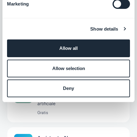
codificare
.
Marketing
Show details
Allow all
Estensioni associate
Allow selection
ChatGPT
Deny
Alimenta la tua app con l'intelligenza
artificiale
Gratis