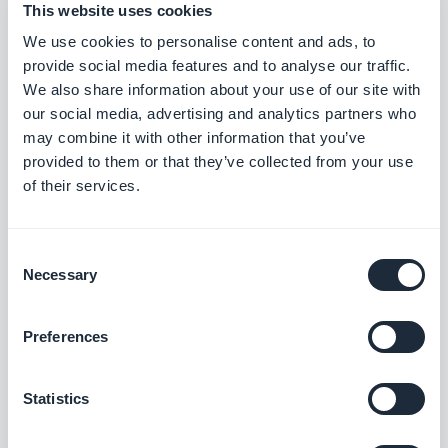
This website uses cookies
Le sezioni create con AI Extension Builder non
We use cookies to personalise content and ads, to
sono elementi isolati. Si integrano come
provide social media features and to analyse our traffic.
qualsiasi altra sezione della vostra app:
We also share information about your use of our site with
our social media, advertising and analytics partners who
ereditano il sistema di design globale (font,
may combine it with other information that you’ve
colori, contrasti), lavorano con il sistema di
provided to them or that they’ve collected from your use
autenticazione degli utenti e rispettano i livelli
of their services.
di abbonamento definiti nella vostra app.
Consent
Aggiungete la sezione "Create with AI" dal
Necessary
Selection
vostro back office, descrivete la vostra idea e
pubblicatela.
Preferences
Per vedere esempi concreti di ciò che l'agente
può produrre, consultate il nostro articolo
AI
Statistics
Extension Builder: creare sezioni con l'AI senza