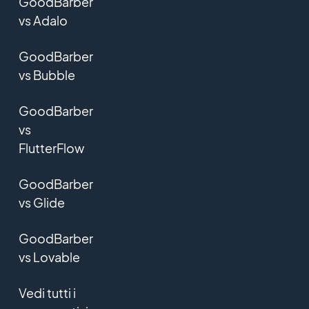
GoodBarber
vs Adalo
GoodBarber
vs Bubble
GoodBarber
vs
FlutterFlow
GoodBarber
vs Glide
GoodBarber
vs Lovable
Vedi tutti i