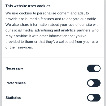
per ottenere il massimo dai tuoi coupon di
This website uses cookies
sconto.
We use cookies to personalise content and ads, to
provide social media features and to analyse our traffic.
We also share information about your use of our site with
our social media, advertising and analytics partners who
may combine it with other information that you’ve
provided to them or that they’ve collected from your use
of their services.
Estensioni associate
Consent
Necessary
Selection
Guida interattiva all'app
Preferences
Crea un tutorial integrato che guidi gli utenti
al primo utilizzo della tua applicazione.
Statistics
$5/mese