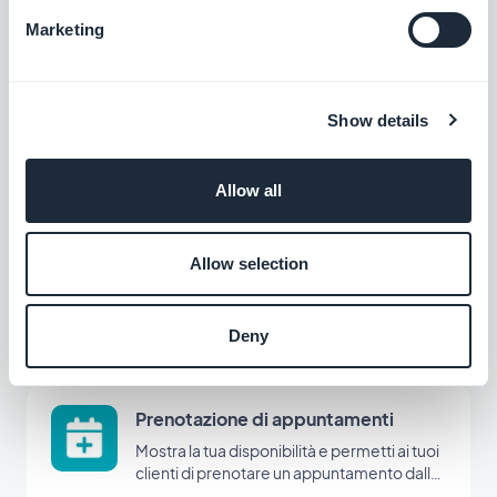
Marketing
Carta Fedeltá
Crea un programma fedeltà su misura per i
tuoi clienti
Show details
$8/mese
Allow all
Club Card
Allow selection
Premia i tuoi clienti più fedeli
$4/mese
Deny
Prenotazione di appuntamenti
Mostra la tua disponibilità e permetti ai tuoi
clienti di prenotare un appuntamento dalla
tua app