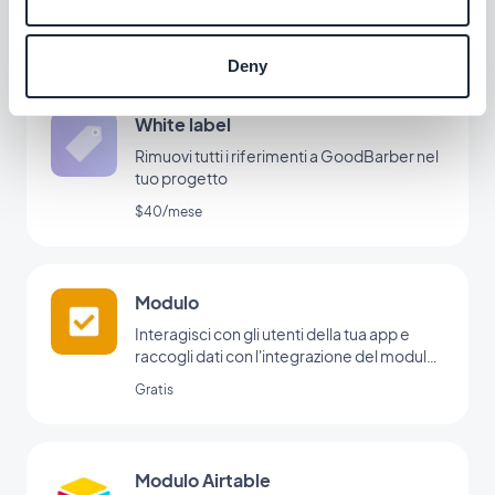
online. Imposta le automazioni senza dover
programmare.
Gratis
(È necessario un account su
Deny
www.make.com per usare questo add-on)
White label
Rimuovi tutti i riferimenti a GoodBarber nel
tuo progetto
$40/mese
Modulo
Interagisci con gli utenti della tua app e
raccogli dati con l'integrazione del modulo
di GoodBarber.
Gratis
Modulo Airtable