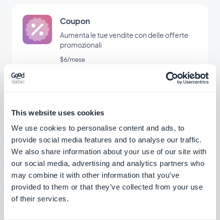
Coupon
Aumenta le tue vendite con delle offerte
promozionali
$6/mese
Prenotazione di appuntamenti
This website uses cookies
Mostra la tua disponibilità e permetti ai tuoi
clienti di prenotare un appuntamento dalla
We use cookies to personalise content and ads, to
tua app
$15/mese
provide social media features and to analyse our traffic.
We also share information about your use of our site with
our social media, advertising and analytics partners who
may combine it with other information that you’ve
Guida interattiva all'app
provided to them or that they’ve collected from your use
Crea un tutorial integrato che guidi gli utenti
of their services.
al primo utilizzo della tua applicazione.
$5/mese