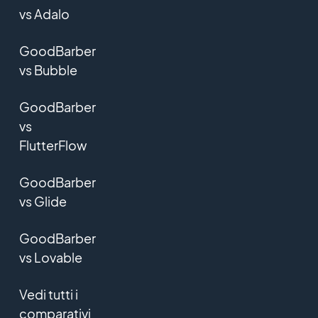
vs Adalo
GoodBarber
vs Bubble
GoodBarber
vs
FlutterFlow
GoodBarber
vs Glide
GoodBarber
vs Lovable
Vedi tutti i
comparativi